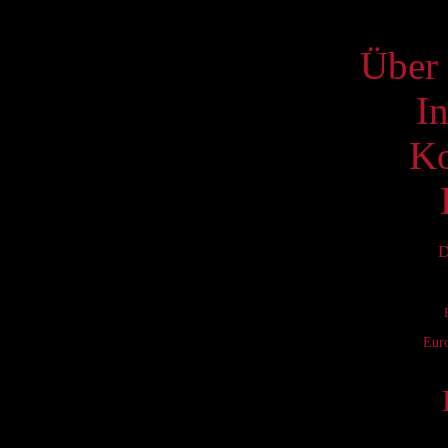
S
Über 
I
Ko
D
Eur