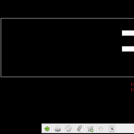
R
F
F
Detail