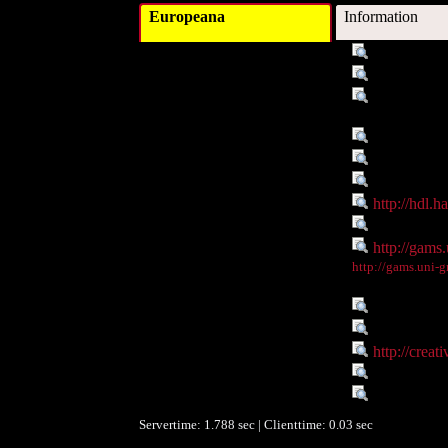
Europeana
Information
Titel :
"Ansicht v
Beschreibung :
Diapositiv,
Verleger :
Institute o
Graz
Beitragender :
Federal Min
Objekttyp :
Image
Objekttyp :
DigitalObje
Identifikationsnummer :
http://hdl.
Ist Teil von :
http://gams.
Digitales Objekt - Webseite :
http://gams.
Digitales Objekt - Thumbnail
http://gams.uni-
:
Verbundene Objekte :
Meringer S
Rechte :
Resource l
Rechte :
http://crea
Räumlicher Bezug :
Graz
Datenlieferant :
University 
Servertime: 1.788 sec | Clienttime:
0.03 sec