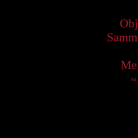
Virtue
Obj
Samml
Mei
Jul
Mo
3
10
17
24
31