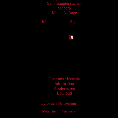
Sammlungen suchen
Stöbern
Meine Anfrage
Jul
August 2026
Sep
Mo
Tu
We
Th
Fr
Sa
Su
1
2
3
4
5
6
7
8
9
10
11
12
13
14
15
16
17
18
19
20
21
22
23
24
25
26
27
28
29
30
31
Services
Über uns / Kontakt
Information
Konferenzen
LoCloud
Europeana Networking
Metadaten
Europeana