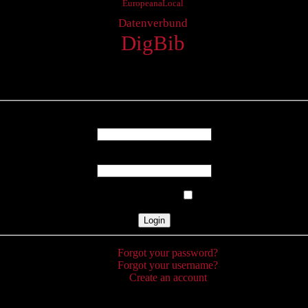
EuropeanaLocal
Datenverbund
DigBib
Login
Username
Password
Remember Me
Forgot your password?
Forgot your username?
Create an account