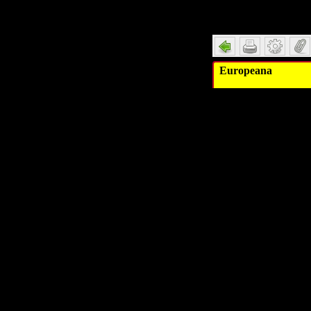
Detail
Europeana
Besch
V
Beitr
Ob
Ob
Identifikation
Ist 
Digitales Objekt - 
Digitales Objekt - 
Verbundene O
Verbundene O