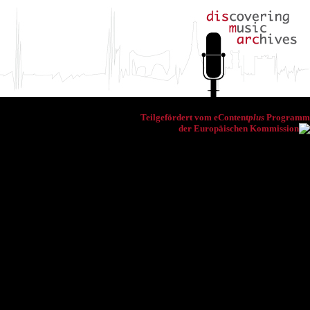
Teilgefördert vom eContent
plus
Programm
der Europäischen Kommission