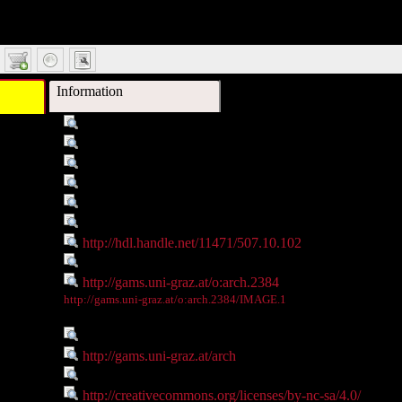
Information
Titel :
Gefäß, Randfiguren
reibung :
Pfau- und Hirschkopf als Randfiguren von Gefäßen. Wei
erleger :
Institute of Archaeology, University of Graz
agender :
Federal Ministry of Science, Research and Economy
jekttyp :
Image
jekttyp :
DigitalObject
snummer :
http://hdl.handle.net/11471/507.10.102
Teil von :
http://gams.uni-graz.at/arch
Webseite :
http://gams.uni-graz.at/o:arch.2384
Thumbnail
http://gams.uni-graz.at/o:arch.2384/IMAGE.1
:
bjekte :
Onlineportal der archäologischen Sammlungen
bjekte :
http://gams.uni-graz.at/arch
Rechte :
Resource licensed under Creative Commons BY-NC-SA
Rechte :
http://creativecommons.org/licenses/by-nc-sa/4.0/