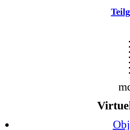
Teil
m
Virtue
Obj