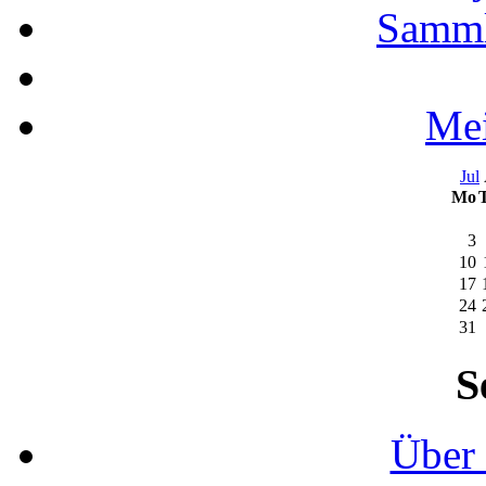
Samml
Mei
Jul
Mo
3
10
17
24
31
S
Über 