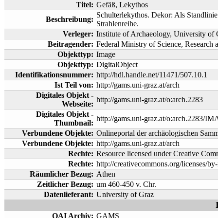
Titel:
Gefäß, Lekythos
Schulterlekythos. Dekor: Als Standlini
Beschreibung:
Strahlenreihe.
Verleger:
Institute of Archaeology, University of
Beitragender:
Federal Ministry of Science, Researc
Objekttyp:
Image
Objekttyp:
DigitalObject
Identifikationsnummer:
http://hdl.handle.net/11471/507.10.1
Ist Teil von:
http://gams.uni-graz.at/arch
Digitales Objekt -
http://gams.uni-graz.at/o:arch.2283
Webseite:
Digitales Objekt -
http://gams.uni-graz.at/o:arch.2283/I
Thumbnail:
Verbundene Objekte:
Onlineportal der archäologischen Sam
Verbundene Objekte:
http://gams.uni-graz.at/arch
Rechte:
Resource licensed under Creative C
Rechte:
http://creativecommons.org/licenses/by-
Räumlicher Bezug:
Athen
Zeitlicher Bezug:
um 460-450 v. Chr.
Datenlieferant:
University of Graz
OAI Archiv:
GAMS