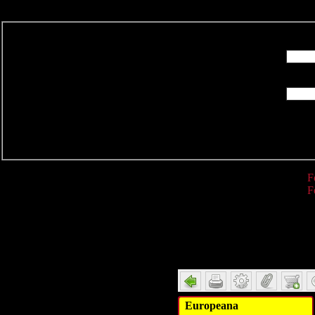
R
F
F
Detail
Europeana