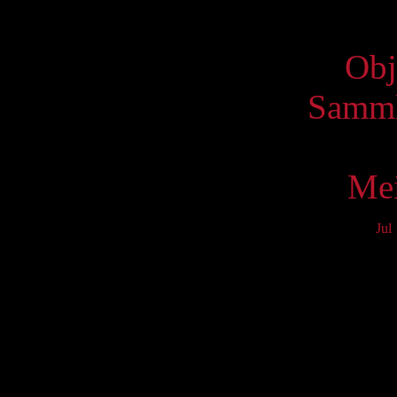
Virtue
Obj
Samml
Mei
Jul
Mo
3
10
17
24
31