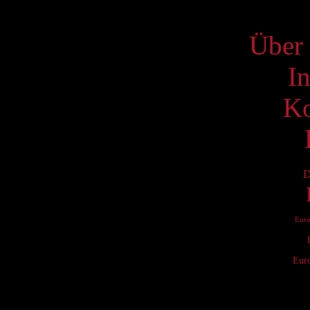
S
Über 
I
Ko
D
Eur
Eur