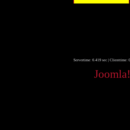
Titel
Beschreibung 
Verleger
Verleger
Objekttyp 
Format 
Identifikationsnummer 
Sprache 
Servertime: 6.419 sec | Clienttime:
Powered by
Joomla