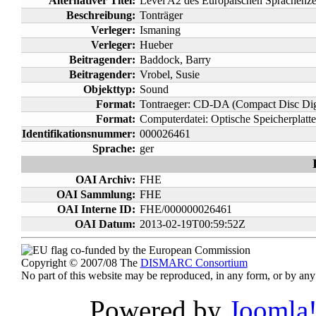
Alternativer Titel:
Level A2 des Europäischen Sprachenzer
Beschreibung:
Tonträger
Verleger:
Ismaning
Verleger:
Hueber
Beitragender:
Baddock, Barry
Beitragender:
Vrobel, Susie
Objekttyp:
Sound
Format:
Tontraeger: CD-DA (Compact Disc Digi
Format:
Computerdatei: Optische Speicherpl
Identifikationsnummer:
000026461
Sprache:
ger
OAI Archiv:
FHE
OAI Sammlung:
FHE
OAI Interne ID:
FHE/000000026461
OAI Datum:
2013-02-19T00:59:52Z
co-funded by the European Commission
Copyright © 2007/08 The
DISMARC Consortium
No part of this website may be reproduced, in any form, or by a
Powered by
Joomla