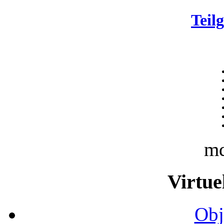
Teil
m
Virtue
Obj