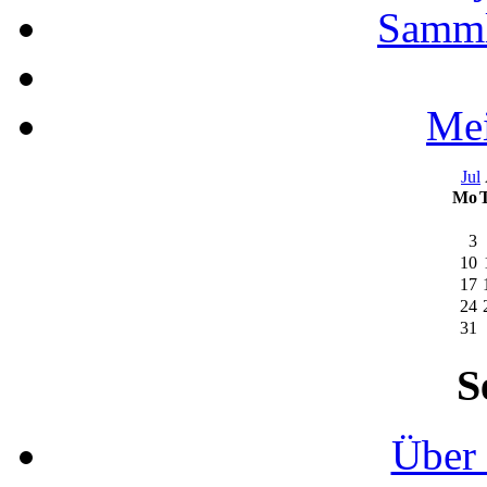
Samml
Mei
Jul
Mo
3
10
17
24
31
S
Über 