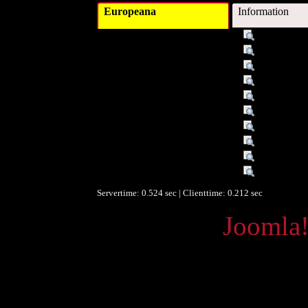
Europeana
Information
Titel :
CD
Beschreibung :
Tonträger
Datum :
1997
Datum/veröffentlicht :
1997
Objekttyp :
Sound
Umfang :
(57 Min.) 
Format :
Tontraeger
Identifikationsnummer :
3-19-03159
Identifikationsnummer :
000022982
Sprache :
ger
Servertime: 0.524 sec | Clienttime:
0.212 sec
Powered by
Joomla