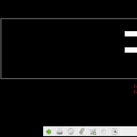
R
F
F
Detail