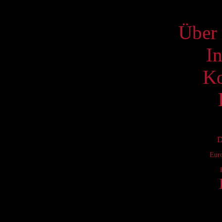
S
Über 
I
Ko
D
Eur