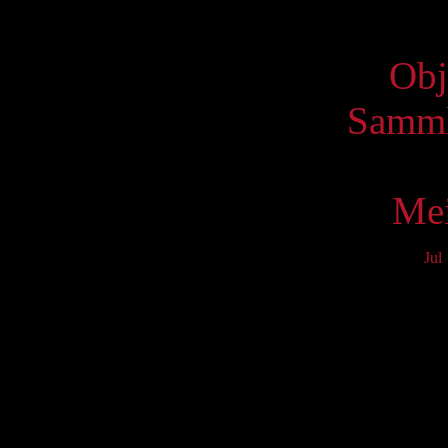
Virtue
Obj
Samml
Mei
Jul
Mo
3
10
17
24
31