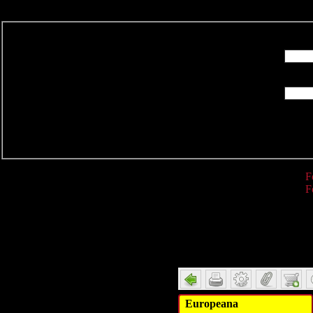
R
F
F
Detail
Europeana