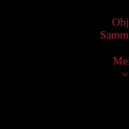
Virtue
Obj
Samml
Mei
Jul
Mo
3
10
17
24
31