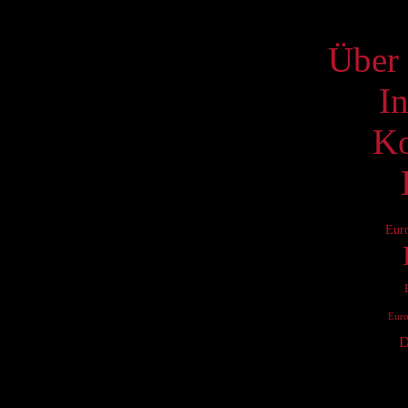
S
Über 
I
Ko
Eur
Eur
D