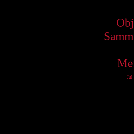
Virtue
Obj
Samml
Mei
Jul
Mo
3
10
17
24
31