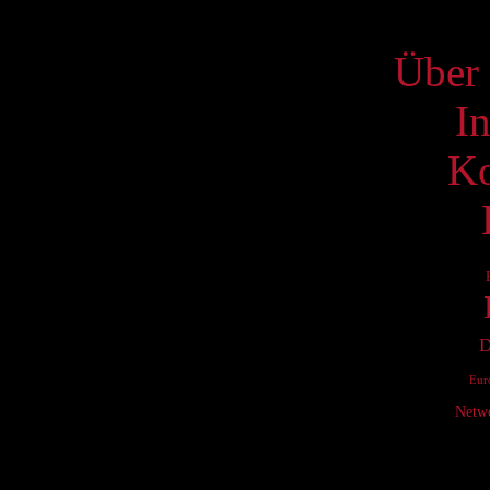
S
Über 
I
Ko
D
Eur
Netw