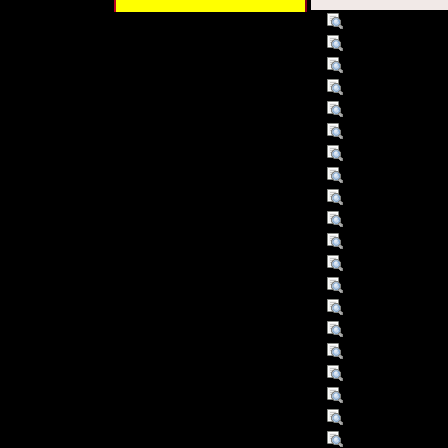
Titel :
Handbuch Umwe
Schlagwort :
Umweltschutz
Schlagwort :
Controlling
Schlagwort :
Unternehmen
Beschreibung :
Literaturangabe
Verleger :
München
Verleger :
Vahlen
Beitragender :
Volk, Renate (R
Beitragender :
Deutschland / 
Datum :
2001
Datum/veröffentlicht :
2001
Objekttyp :
Text
Umfang :
X, 710 S.
Format :
Druckschrift: ni
Format :
Papierzustand: n
Format :
graph. Darst.
Identifikationsnummer :
3-8006-2536-9
Identifikationsnummer :
000008096
Ist Version von :
2., völlig übera
Sprache :
ger