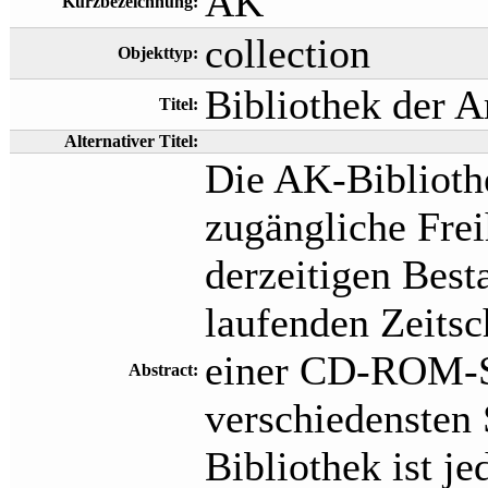
AK
Kurzbezeichnung:
collection
Objekttyp:
Bibliothek der 
Titel:
Alternativer Titel:
Die AK-Bibliothe
zugängliche Fre
derzeitigen Bes
laufenden Zeitsc
einer CD-ROM-
Abstract:
verschiedensten 
Bibliothek ist j