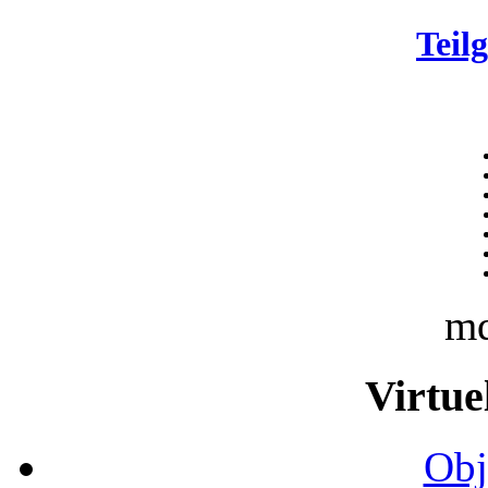
Teil
m
Virtue
Obj