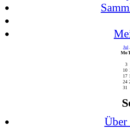
Samml
Mei
Jul
Mo
3
10
17
24
31
S
Über 