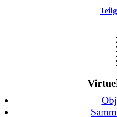
Teil
Virtue
Obj
Samml