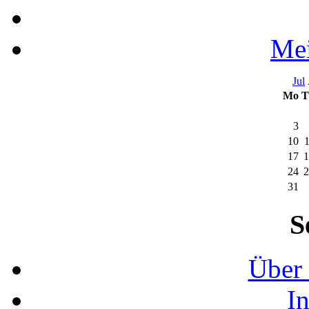
Mei
Jul
Mo
T
3
10
17
1
24
2
31
S
Über 
I