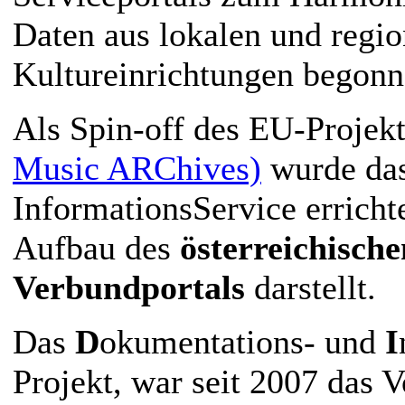
Daten aus lokalen und regi
Kultureinrichtungen begonn
Als Spin-off des EU-Projek
Music ARChives)
wurde das
InformationsService erricht
Aufbau des
österreichisc
Verbundportals
darstellt.
Das
D
okumentations- und
I
Projekt, war seit 2007 das 