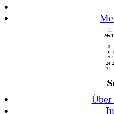
Mei
Jul
Mo
T
3
10
17
1
24
2
31
S
Über 
I