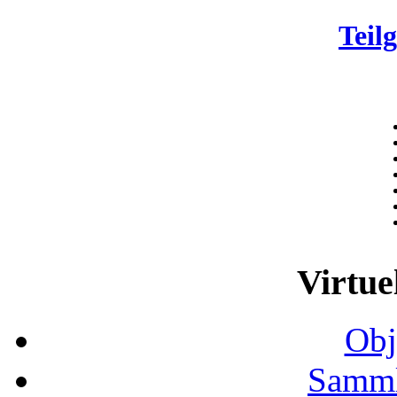
Teil
Virtue
Obj
Samml