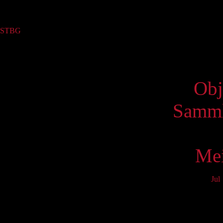
Sammlung
STBG
(1)
Virtue
Obj
Samml
Mei
Jul
Mo
3
10