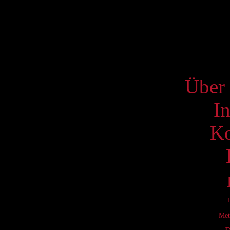
17
24
31
S
Über 
I
Ko
Met