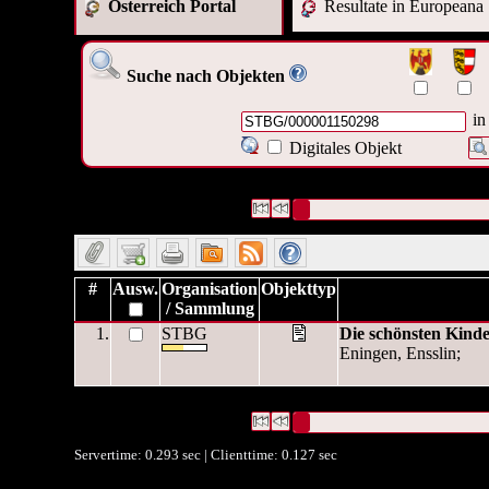
Österreich Portal
Resultate in Europeana
Suche nach Objekten
in
Digitales Objekt
1 Datensätze gefunden
Die Anfrage war OAI Interne ID:(
Datensätze 1 bis 1
#
Ausw.
Organisation
Objekttyp
/ Sammlung
1.
STBG
Die schönsten Kinde
Eningen, Ensslin;
1 Datensätze gefunden
Die Anfrage war OAI Interne ID:(
Datensätze 1 bis 1
Servertime: 0.293 sec | Clienttime:
0.127 sec