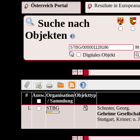
Österreich Portal
Resultate in Europeana
Suche nach
Objekten
in
Digitales Objekt
1 Datensätze gefunden
Die Anfrage war OAI Interne ID:(
Datensätze 1 bis 1
#
Ausw.
Organisation
Objekttyp
/ Sammlung
1.
STBG
Schuster, Georg.
Geheime Gesellscha
Stuttgart, Kröner; o. J
1 Datensätze gefunden
Die Anfrage war OAI Interne ID:(
Datensätze 1 bis 1