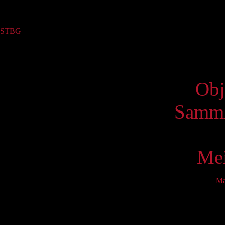
Sammlung
STBG
(1)
Virtue
Obj
Samml
Mei
M
Mo
2
9