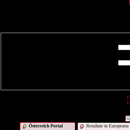
R
F
F
Österreich Portal
Resultate in Europeana