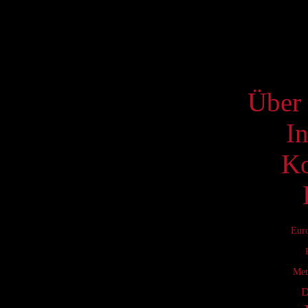
18
25
S
Über 
I
Ko
Eur
Met
D