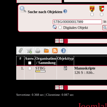
Suche nach Objekten
in
Digitales Objekt
1 Datensätze gefunden
Die Anfrage war OAI Interne ID:(
Datensätze 1 bis 1
#
Ausw.
Organisation
Objekttyp
/ Sammlung
1.
STBG
Manuskripte
126 S : Abb..
1 Datensätze gefunden
Die Anfrage war OAI Interne ID:(
Datensätze 1 bis 1
Servertime: 0.368 sec | Clienttime:
0.087 sec
Powered by
Joomla