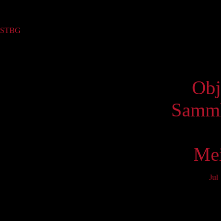
Sammlung
STBG
(1)
Virtue
Obj
Samml
Mei
Jul
Mo
4
11