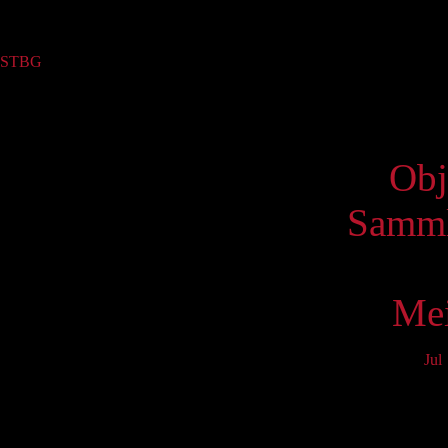
Sammlung
STBG
(1)
Virtue
Obj
Samml
Mei
Jul
Mo
3
10