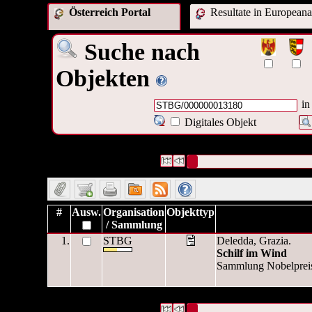
Österreich Portal
Resultate in Europeana
Suche nach
Objekten
in
Digitales Objekt
1 Datensätze gefunden
Die Anfrage war OAI Interne ID:(
Datensätze 1 bis 1
#
Ausw.
Organisation
Objekttyp
/ Sammlung
1.
STBG
Deledda, Grazia.
Schilf im Wind
Sammlung Nobelpreis fü
1 Datensätze gefunden
Die Anfrage war OAI Interne ID:(
Datensätze 1 bis 1