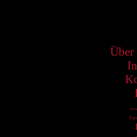
17
24
31
S
Über 
I
Ko
Eur
Eur