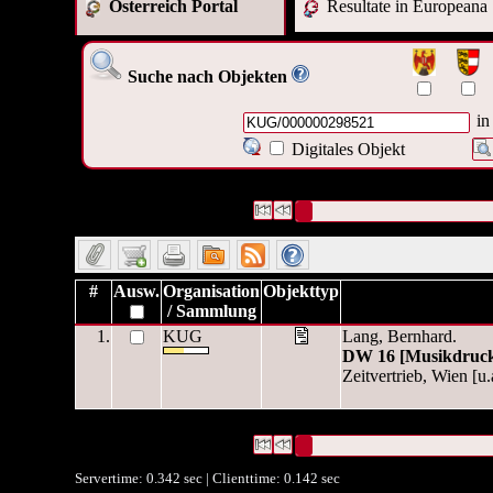
Österreich Portal
Resultate in Europeana
Suche nach Objekten
in
Digitales Objekt
1 Datensätze gefunden
Die Anfrage war OAI Interne ID:(
Datensätze 1 bis 1
#
Ausw.
Organisation
Objekttyp
/ Sammlung
1.
KUG
Lang, Bernhard.
DW 16 [Musikdruc
Zeitvertrieb, Wien [u.
1 Datensätze gefunden
Die Anfrage war OAI Interne ID:(
Datensätze 1 bis 1
Servertime: 0.342 sec | Clienttime:
0.142 sec