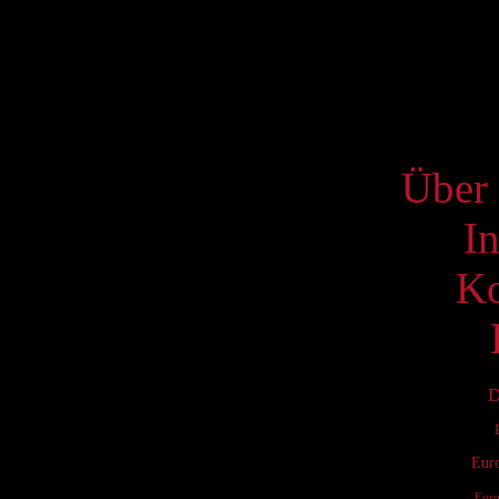
17
24
31
S
Über 
I
Ko
D
Eur
Eur