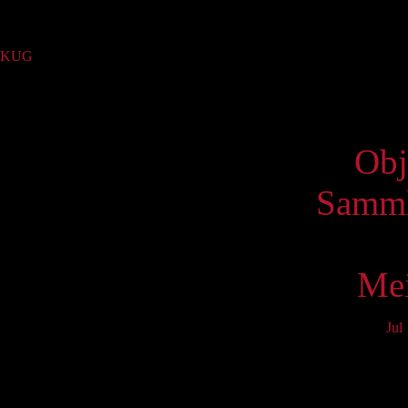
Sammlung
KUG
(1)
Virtue
Obj
Samml
Mei
Jul
Mo
3
10