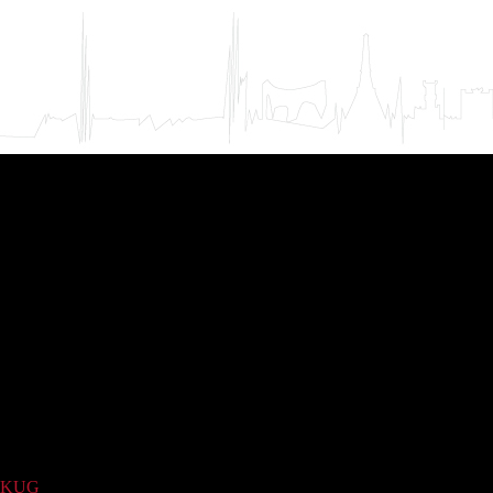
KUG
(1)