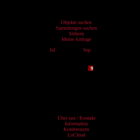
Virtueller Katalog
Objekte suchen
Sammlungen suchen
Stöbern
Meine Anfrage
Jul
August 2026
Sep
Mo
Tu
We
Th
Fr
Sa
Su
1
2
3
4
5
6
7
8
9
10
11
12
13
14
15
16
17
18
19
20
21
22
23
24
25
26
27
28
29
30
31
Services
Über uns / Kontakt
Information
Konferenzen
LoCloud