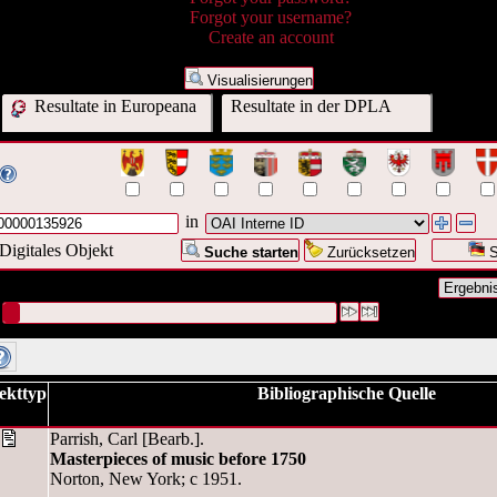
Forgot your username?
Create an account
Visualisierungen
Resultate in Europeana
Resultate in der DPLA
in
Digitales Objekt
Suche starten
Zurücksetzen
S
nfrage war OAI Interne ID:("
KUG/000000135926
")
#1 [1]
ekttyp
Bibliographische Quelle
Parrish, Carl [Bearb.].
Masterpieces of music before 1750
Norton, New York; c 1951.