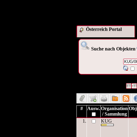
Österreich Portal
Suche nach Objekten
1 Datensätze gefunden
Die A
Datensätze 1 bis 1
#
Ausw.
Organisation
Obj
/ Sammlung
1.
KUG