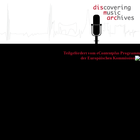
Teilgefördert vom eContent
plus
Programm
der Europäischen Kommission