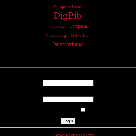
EuropeanaLocal
DigBib
Europeana
Europeana
Networking
Metadaten
Datenverbund
Login
Username
Password
Remember Me
Forgot your password?