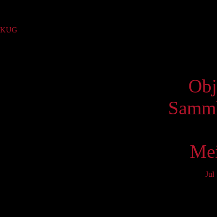
Sammlung
KUG
(1)
Virtue
Obj
Samml
Mei
Jul
Mo
3
10