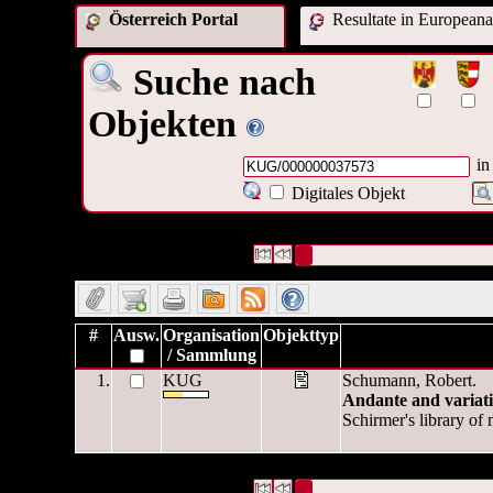
Österreich Portal
Resultate in Europeana
Suche nach
Objekten
in
Digitales Objekt
1 Datensätze gefunden
Die Anfrage war OAI Interne ID:(
Datensätze 1 bis 1
#
Ausw.
Organisation
Objekttyp
/ Sammlung
1.
KUG
Schumann, Robert.
Andante and variat
Schirmer's library of
1 Datensätze gefunden
Die Anfrage war OAI Interne ID:(
Datensätze 1 bis 1