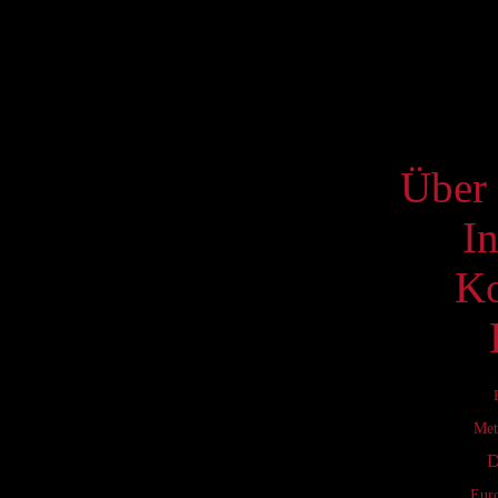
17
24
31
S
Über 
I
Ko
Met
D
Eur