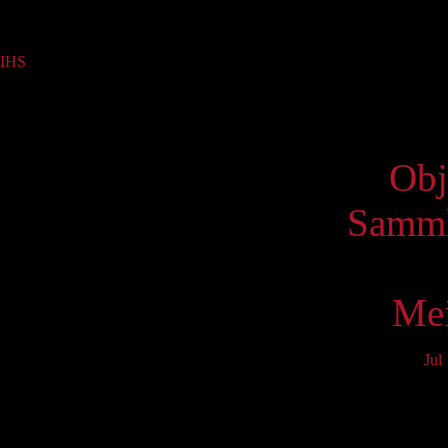
Sammlung
IHS
(1)
Virtue
Obj
Samml
Mei
Jul
Mo
3
10