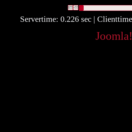
1 Datensätze gefunden
Die Anfrage war OAI Interne ID:(
Datensätze 1 bis 1
Servertime: 0.226 sec | Clienttim
Powered by
Joomla