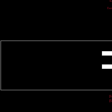
D
Eur
R
F
F