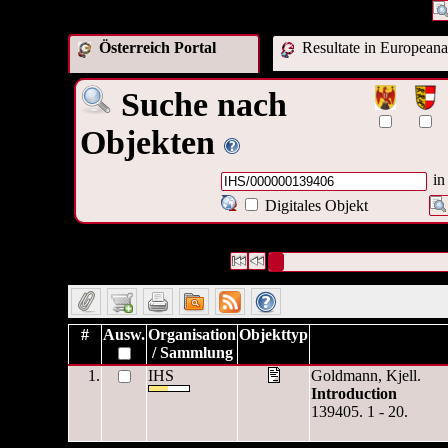
Österreich Portal
Resultate in Europeana
Suche nach
Objekten
in
Digitales Objekt
1 Datensätze gefunden
Die Anfrage war OAI Interne ID:(
Datensätze 1 bis 1
#
Ausw.
Organisation
Objekttyp
/ Sammlung
1.
IHS
Goldmann, Kjell.
Introduction
139405. 1 - 20.