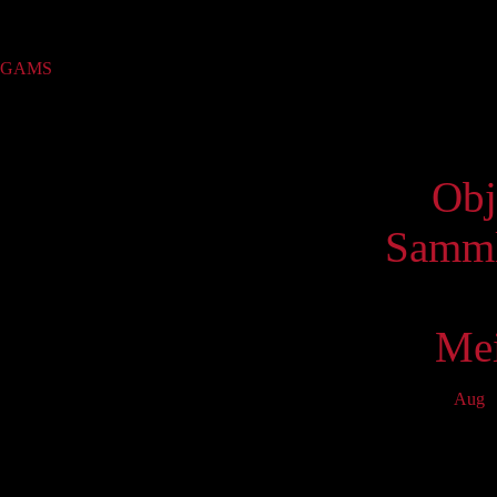
Sammlung
GAMS
(1)
Virtue
Obj
Samml
Mei
Aug
S
Mo
T
1
8
15