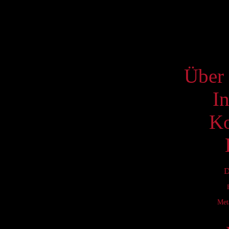
22
29
S
Über 
I
Ko
D
Met