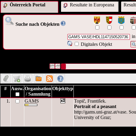
Österreich Portal
Resultate in Europeana
Resul
Suche nach Objekten
in
Digitales Objekt
1 Datensätze gefunden
Die Anfrage war OAI Interne ID:
("
GAMS:VASE/HDL1147150520736
")
Datensätze 1 bis 1
#
Ausw.
Organisation
Objekttyp
/ Sammlung
1.
GAMS
Topič, František.
Portrait of a peasant
http://gams.uni-graz.at/vase. So
University of Graz;
1 Datensätze gefunden
Die Anfrage war OAI Interne ID:
("
GAMS:VASE/HDL1147150520736
")