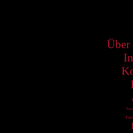
16
23
S
Über 
I
Ko
Eur
Eur