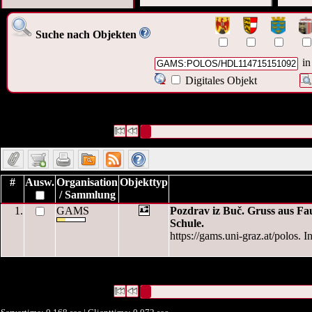
Suche nach Objekten
in
Digitales Objekt
1 Datensätze gefunden
Die Anfrage war OAI Interne ID:
("
GAMS:POLOS/HDL1147151510925
")
Datensätze 1 bis 1
#
Ausw.
Organisation
Objekttyp
/ Sammlung
1.
GAMS
Pozdrav iz Buč. Gruss aus Fa
Schule.
https://gams.uni-graz.at/polos. I
1 Datensätze gefunden
Die Anfrage war OAI Interne ID:
("
GAMS:POLOS/HDL1147151510925
")
Datensätze 1 bis 1