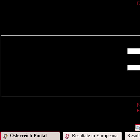
D
R
F
F
Österreich Portal
Resultate in Europeana
Resul