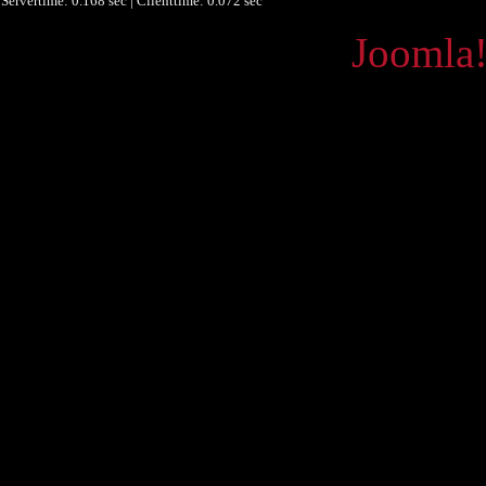
Servertime: 0.168 sec | Clienttime:
0.072 sec
Powered by
Joomla