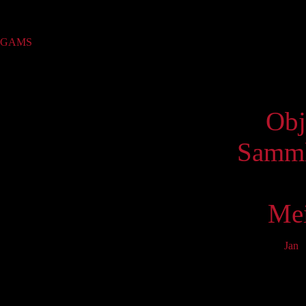
Sammlung
GAMS
(1)
Virtue
Obj
Samml
Mei
Jan
F
Mo
2
9