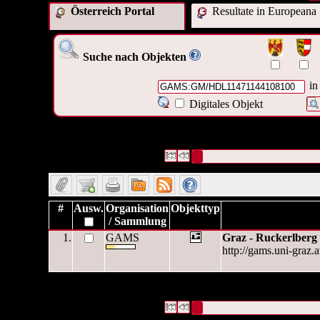
Österreich Portal
Resultate in Europeana
Suche nach Objekten
in
Digitales Objekt
1 Datensätze gefunden
Die Anfrage war OAI Interne ID:
("
GAMS:GM/HDL11471144108
Datensätze 1 bis 1
#
Ausw.
Organisation
Objekttyp
/ Sammlung
1.
GAMS
Graz - Ruckerlberg
http://gams.uni-graz
1 Datensätze gefunden
Die Anfrage war OAI Interne ID:
("
GAMS:GM/HDL11471144108
Datensätze 1 bis 1