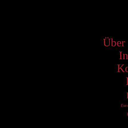
18
25
S
Über 
I
Ko
Eur