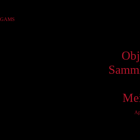
Sammlung
GAMS
(1)
Virtue
Obj
Samml
Mei
Ap
Mo
4
11