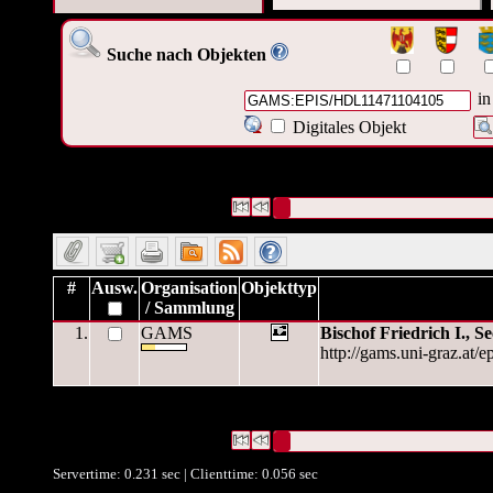
Suche nach Objekten
in
Digitales Objekt
1 Datensätze gefunden
Die Anfrage war OAI Interne ID:
("
GAMS:EPIS/HDL11471104105
")
Datensätze 1 bis 1
#
Ausw.
Organisation
Objekttyp
/ Sammlung
1.
GAMS
Bischof Friedrich I., S
http://gams.uni-graz.at/
1 Datensätze gefunden
Die Anfrage war OAI Interne ID:
("
GAMS:EPIS/HDL11471104105
")
Datensätze 1 bis 1
Servertime: 0.231 sec | Clienttime:
0.056 sec