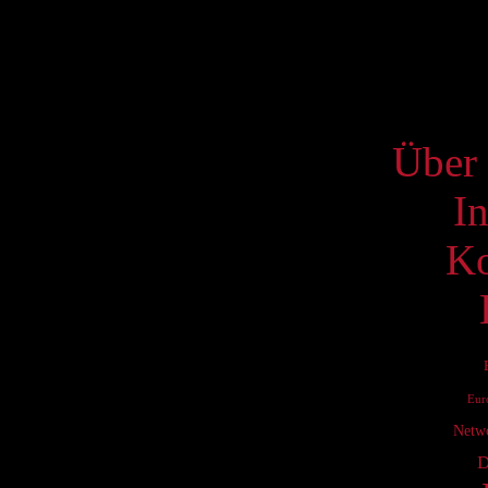
17
24
S
Über 
I
Ko
Eur
Netw
D