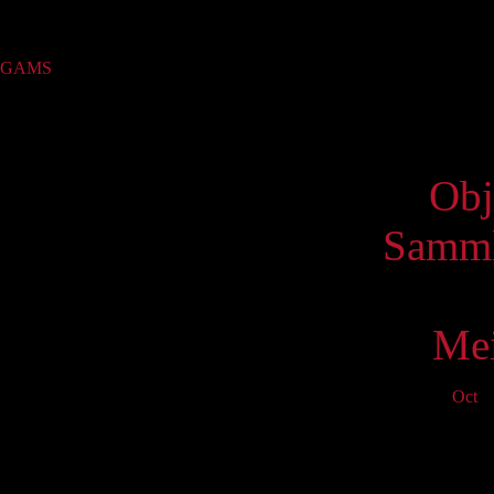
Sammlung
GAMS
(1)
Virtue
Obj
Samml
Mei
Oct
N
Mo
T
3
10