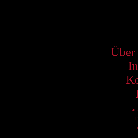
17
24
31
S
Über 
I
Ko
Eur
D