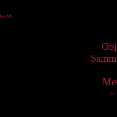
Sammlung
GAMS
(1)
Virtue
Obj
Samml
Mei
Jul
Mo
3
10