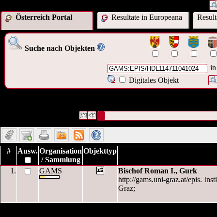
Österreich Portal
Resultate in Europeana
Resul
Suche nach Objekten
in
Digitales Objekt
1 Datensätze gefunden
Die Anfrage war OAI Interne ID:
("
GAMS:EPIS/HDL114711041024
")
Datensätze 1 bis 1
#
Ausw.
Organisation
Objekttyp
/ Sammlung
1.
GAMS
Bischof Roman I., Gurk
http://gams.uni-graz.at/epis. In
Graz;
1 Datensätze gefunden
Die Anfrage war OAI Interne ID:
("
GAMS:EPIS/HDL114711041024
")