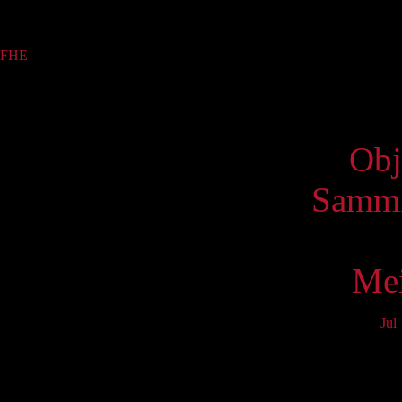
Sammlung
FHE
(1)
Virtue
Obj
Samml
Mei
Jul
Mo
3
10