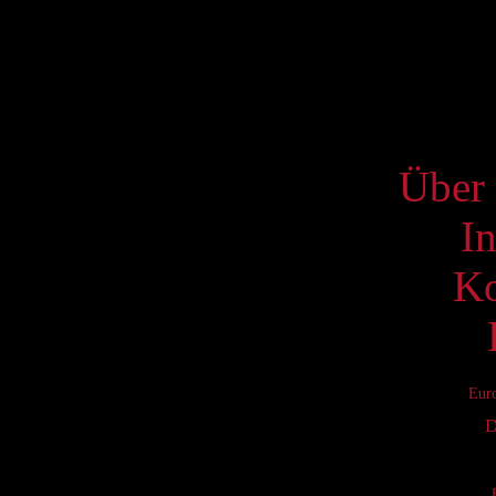
17
24
31
S
Über 
I
Ko
Eur
D