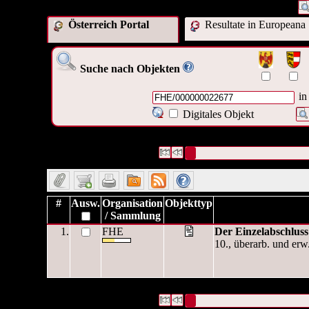
Österreich Portal
Resultate in Europeana
Suche nach Objekten
in
Digitales Objekt
1 Datensätze gefunden
Die Anfrage war OAI Interne ID:(
Datensätze 1 bis 1
#
Ausw.
Organisation
Objekttyp
/ Sammlung
1.
FHE
Der Einzelabschluss
10., überarb. und erw
1 Datensätze gefunden
Die Anfrage war OAI Interne ID:(
Datensätze 1 bis 1