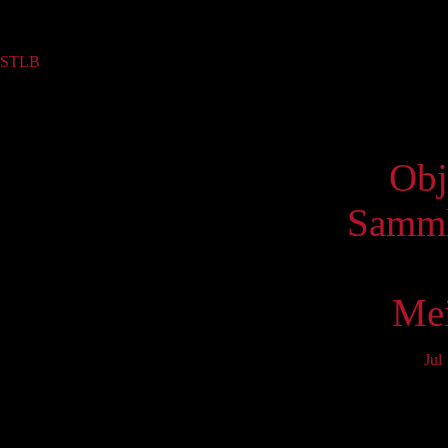
Sammlung
STLB
(8)
Virtue
Obj
Samml
Mei
Jul
Mo
3
10