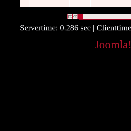
8 Datensätze gefunden
Die Anfrage war OAI Datum:("
20
Datensätze 1 bis 8
Servertime: 0.286 sec | Clienttim
Powered by
Joomla