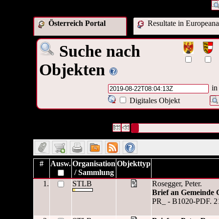
Österreich Portal
Resultate in Europeana
Suche nach
Objekten
in
Digitales Objekt
8 Datensätze gefunden
Die Anfrage war OAI Datum:("
20
Datensätze 1 bis 8
#
Ausw.
Organisation
Objekttyp
/ Sammlung
1.
STLB
Rosegger, Peter.
Brief an Gemeinde 
PR_ - B1020-PDF. 2