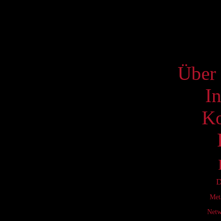
22
29
S
Über 
I
Ko
D
Met
Netw