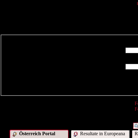
R
F
F
Österreich Portal
Resultate in Europeana
R