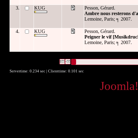
3.
KUG
Pesson, Gérard.
Ambre nous resterons d'
Lemoine, Paris; ╕ 2007.
4.
KUG
Pesson, Gérard.
Peigner le vif [Musikdruc
Lemoine, Paris; ╕ 2007.
4 Datensätze gefunden
Die Anfrage war OAI Datum:("
2013-06
Datensätze 1 bis 4
Servertime: 0.234 sec | Clienttime:
0.101 sec
Powered by
Joomla