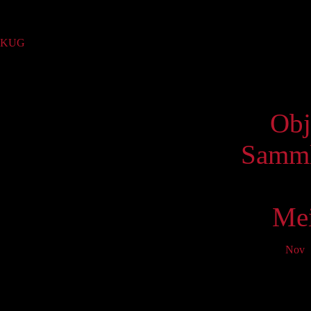
Sammlung
KUG
(4)
Virtue
Obj
Samml
Mei
Nov
D
Mo
T
1
8
15