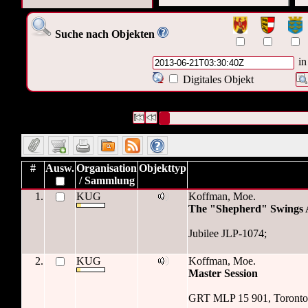
Suche nach Objekten
in
Digitales Objekt
4 Datensätze gefunden
Die Anfrage war OAI Datum:("
2013-06
Datensätze 1 bis 4
#
Ausw.
Organisation
Objekttyp
/ Sammlung
1.
KUG
Koffman, Moe.
The "Shepherd" Swings 
Jubilee JLP-1074;
2.
KUG
Koffman, Moe.
Master Session
GRT MLP 15 901, Toronto 