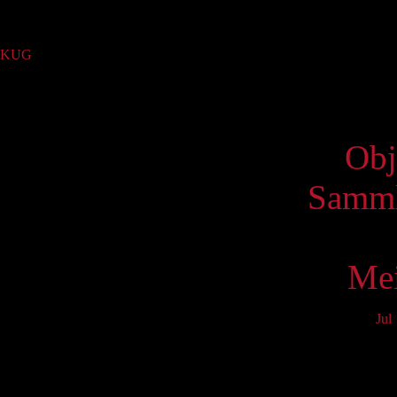
Sammlung
KUG
(2)
Virtue
Obj
Samml
Mei
Jul
Mo
3
10