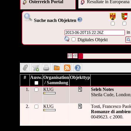
Österreich Portal
Resultate in Europeana
Suche nach Objekten
in
Digitales Objekt
2 Datensätze gefunden
Die Anfrage war OAI Datum:("
20
Datensätze 1 bis 2
#
Ausw.
Organisation
Objekttyp
/ Sammlung
1.
KUG
Seleh Notes
Sheila Cude, London
2.
KUG
Tosti, Francesco Paol
Romanze di ambient
0049623. c 2000.
2 Datensätze gefunden
Die Anfrage war OAI Datum:("
20