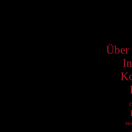
17
24
31
S
Über 
I
Ko
D
Met