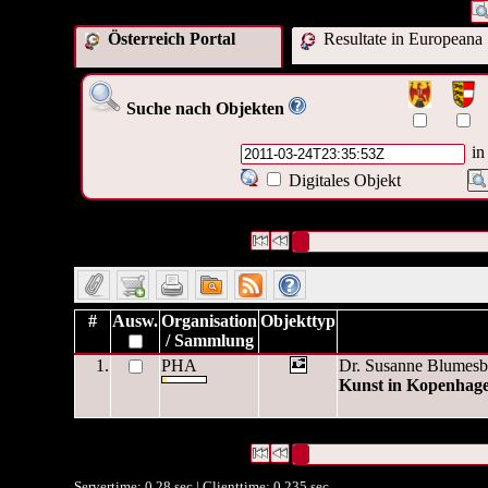
Österreich Portal
Resultate in Europeana
Suche nach Objekten
in
Digitales Objekt
1 Datensätze gefunden
Die Anfrage war OAI Datum:("
20
Datensätze 1 bis 1
#
Ausw.
Organisation
Objekttyp
/ Sammlung
1.
PHA
Dr. Susanne Blumesb
Kunst in Kopenhag
1 Datensätze gefunden
Die Anfrage war OAI Datum:("
20
Datensätze 1 bis 1
Servertime: 0.28 sec | Clienttime:
0.235 sec