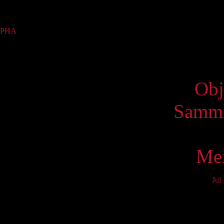
Sammlung
PHA
(1)
Virtue
Obj
Samml
Mei
Jul
Mo
3
10