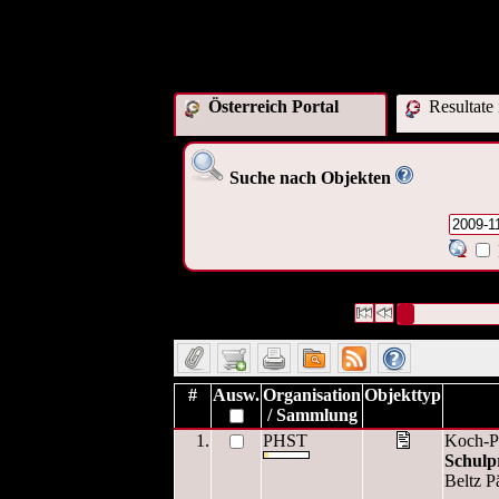
Österreich Portal
Resultate
Suche nach Objekten
2 Datensätze gefunden
Die Anfrage war OA
Datensätze 1 bis 2
#
Ausw.
Organisation
Objekttyp
/ Sammlung
1.
PHST
Koch-Pr
Schulp
Beltz P