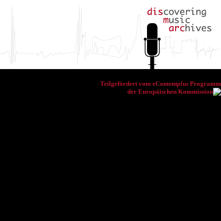
Teilgefördert vom eContent
plus
Programm
der Europäischen Kommission