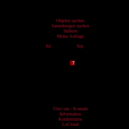
Virtueller Katalog
Objekte suchen
Sammlungen suchen
Stöbern
Meine Anfrage
Jul
August 2026
Sep
Mo
Tu
We
Th
Fr
Sa
Su
1
2
3
4
5
6
7
8
9
10
11
12
13
14
15
16
17
18
19
20
21
22
23
24
25
26
27
28
29
30
31
Services
Über uns / Kontakt
Information
Konferenzen
LoCloud