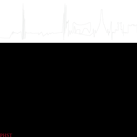
PHST
(2)