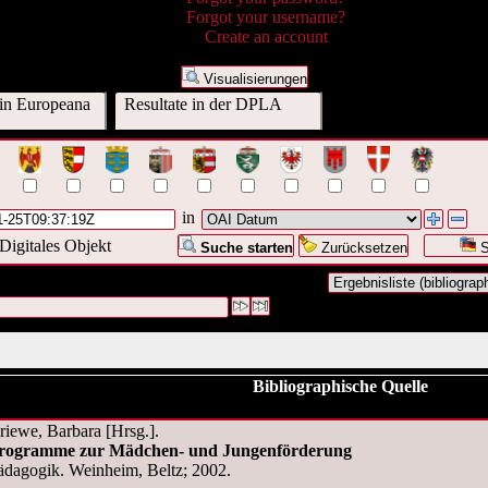
Forgot your username?
Create an account
Visualisierungen
 in Europeana
Resultate in der DPLA
in
Digitales Objekt
Suche starten
Zurücksetzen
S
I Datum:("
2009-11-25T09:37:19Z
")
#1 [1]
Bibliographische Quelle
iewe, Barbara [Hrsg.].
rogramme zur Mädchen- und Jungenförderung
ädagogik. Weinheim, Beltz; 2002.