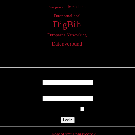
Metadaten
Europeana
EuropeanaLocal
DigBib
Europeana Networking
Datenverbund
Login
Username
Password
Remember Me
Forgot your password?