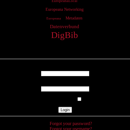
EuropeanaLocal
Europeana Networking
Metadaten
Europeana
Datenverbund
DigBib
Login
Username
Password
Remember Me
Forgot your password?
Forgot your username?