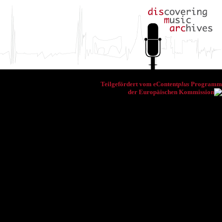
Teilgefördert vom eContent
plus
Programm
der Europäischen Kommission