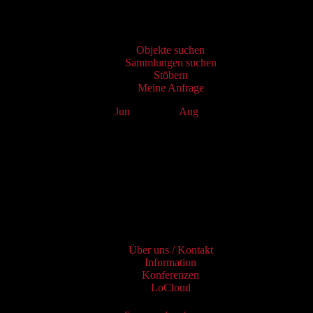
Virtueller Katalog
Objekte suchen
Sammlungen suchen
Stöbern
Meine Anfrage
Jun
July 2025
Aug
Mo
Tu
We
Th
Fr
Sa
Su
1
2
3
4
5
6
7
8
9
10
11
12
13
14
15
16
17
18
19
20
21
22
23
24
25
26
27
28
29
30
31
Services
Über uns / Kontakt
Information
Konferenzen
LoCloud