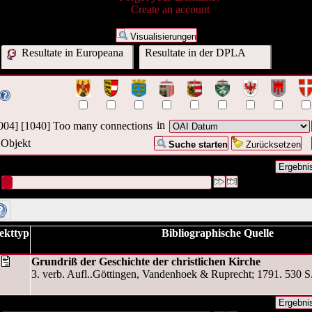
Create an account
Visualisierungen
Resultate in Europeana
Resultate in der DPLA
in
4] [1040] Too many connections
 Objekt
Suche starten
Zurücksetzen
nfrage war OAI Datum:("
2009-10-20T14:46:43Z
")
#1 [1]
ekttyp
Bibliographische Quelle
Grundriß der Geschichte der christlichen Kirche
3. verb. Aufl..Göttingen, Vandenhoek & Ruprecht; 1791. 530 S.
nfrage war OAI Datum:("
2009-10-20T14:46:43Z
")