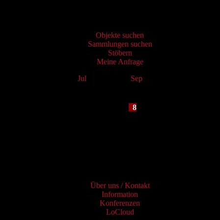
Virtueller Katalog
Objekte suchen
Sammlungen suchen
Stöbern
Meine Anfrage
Jul
August 2026
Sep
Mo
Tu
We
Th
Fr
Sa
Su
1
2
3
4
5
6
7
8
9
10
11
12
13
14
15
16
17
18
19
20
21
22
23
24
25
26
27
28
29
30
31
Services
Über uns / Kontakt
Information
Konferenzen
LoCloud