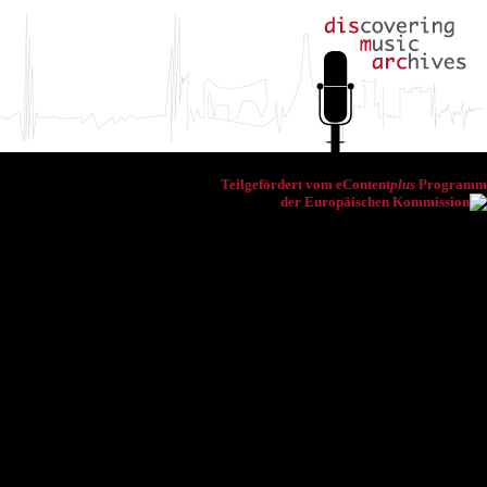
Teilgefördert vom eContent
plus
Programm
der Europäischen Kommission