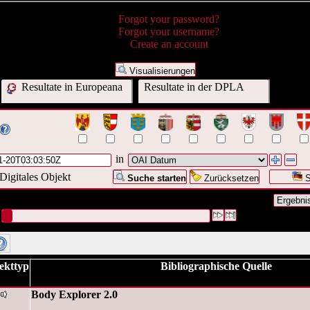
Forgot your password?
Forgot your username?
Create an account
Visualisierungen
Resultate in Europeana
Resultate in der DPLA
in
Digitales Objekt
Suche starten
Zurücksetzen
S
nfrage war OAI Datum:("
2009-01-20T03:03:50Z
")
#1 [1]
ekttyp
Bibliographische Quelle
Body Explorer 2.0