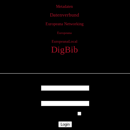
Metadaten
Datenverbund
Europeana Networking
Europeana
EuropeanaLocal
DigBib
Login
Username
Password
Remember Me