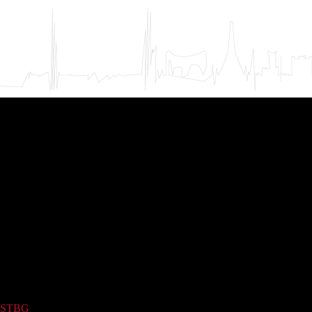
STBG
(2)