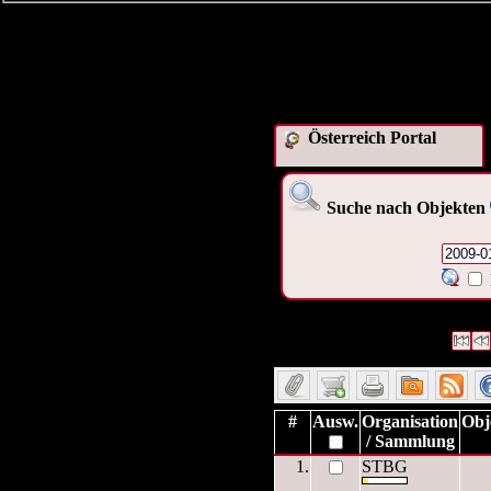
Österreich Portal
Suche nach Objekten
2 Datensätze gefunden
Die A
Datensätze 1 bis 2
#
Ausw.
Organisation
Obj
/ Sammlung
1.
STBG