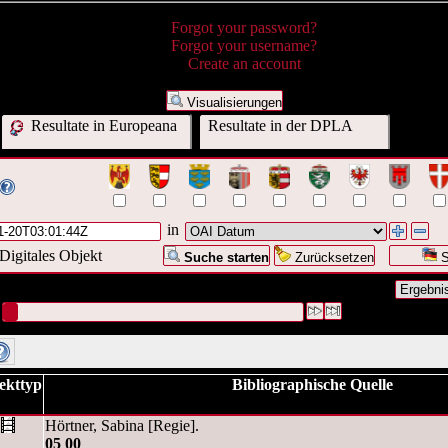
Forgot your password?
Forgot your username?
Create an account
Visualisierungen
Resultate in Europeana
Resultate in der DPLA
in
Digitales Objekt
Suche starten
Zurücksetzen
S
nfrage war OAI Datum:("
2009-01-20T03:01:44Z
")
#1 [1]
ekttyp
Bibliographische Quelle
Hörtner, Sabina [Regie].
05 00