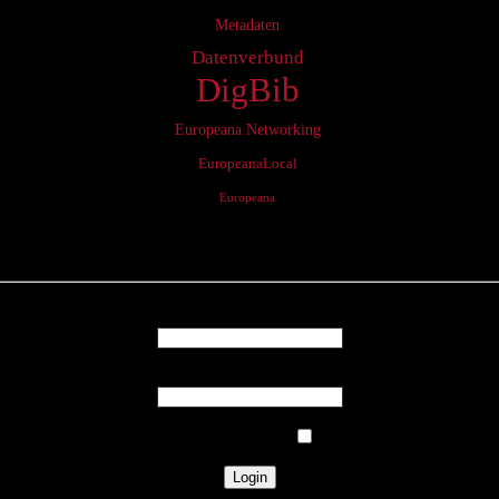
Metadaten
Datenverbund
DigBib
Europeana Networking
EuropeanaLocal
Europeana
Login
Username
Password
Remember Me