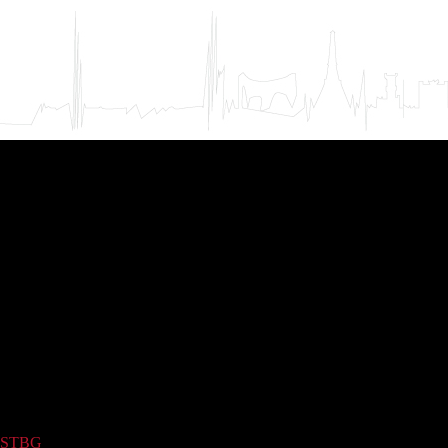
STBG
(3)