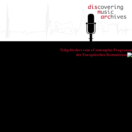
Teilgefördert vom eContent
plus
Programm
der Europäischen Kommission