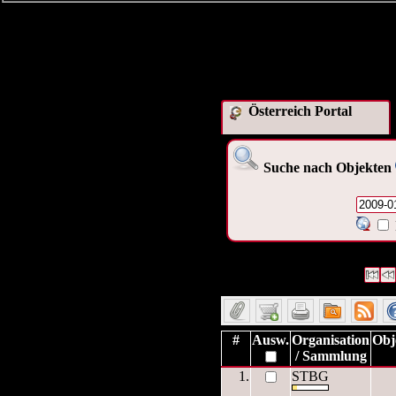
Österreich Portal
Suche nach Objekten
3 Datensätze gefunden
Die A
Datensätze 1 bis 3
#
Ausw.
Organisation
Obj
/ Sammlung
1.
STBG