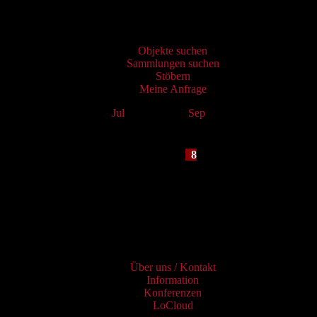
Virtueller Katalog
Objekte suchen
Sammlungen suchen
Stöbern
Meine Anfrage
Jul
August 2026
Sep
Mo
Tu
We
Th
Fr
Sa
Su
1
2
3
4
5
6
7
8
9
10
11
12
13
14
15
16
17
18
19
20
21
22
23
24
25
26
27
28
29
30
31
Services
Über uns / Kontakt
Information
Konferenzen
LoCloud