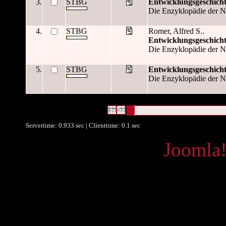
3.
STBG
Entwicklungsgeschicht
Die Enzyklopädie der Na
4.
STBG
Romer, Alfred S..
Entwicklungsgeschicht
Die Enzyklopädie der Na
5.
STBG
Entwicklungsgeschicht
Die Enzyklopädie der Na
5 Datensätze gefunden
Die Anfrage war OAI Datum:("
2009
Datensätze 1 bis 5
Servertime: 0.933 sec | Clienttime:
0.1 sec
Powered by
Joomla