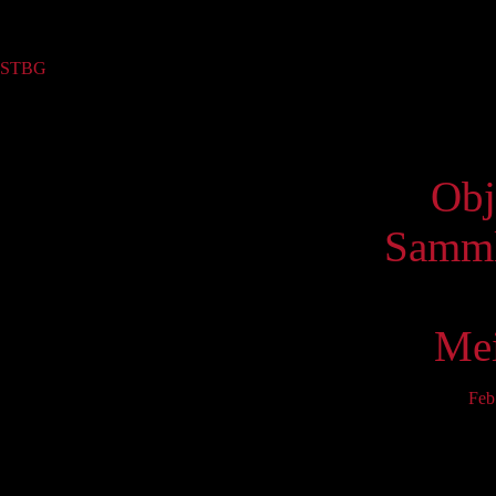
Sammlung
STBG
(5)
Virtue
Obj
Samml
Mei
Feb
Mo
3
10