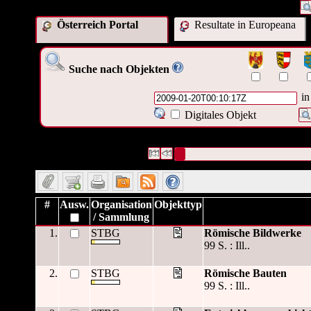
Österreich Portal
Resultate in Europeana
Suche nach Objekten
in
Digitales Objekt
5 Datensätze gefunden
Die Anfrage war OAI Datum:("
2009
Datensätze 1 bis 5
#
Ausw.
Organisation
Objekttyp
/ Sammlung
1.
STBG
Römische Bildwerke
99 S. : Ill..
2.
STBG
Römische Bauten
99 S. : Ill..