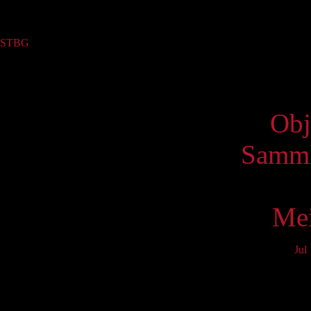
Sammlung
STBG
(3)
Virtue
Obj
Samml
Mei
Jul
Mo
3
10