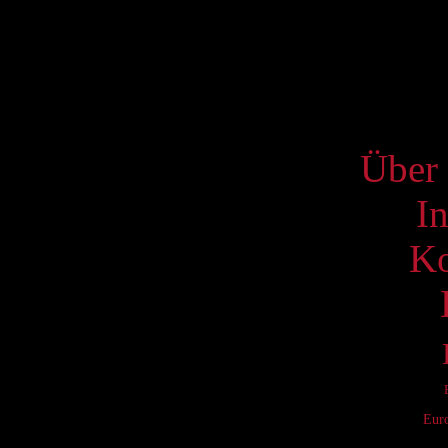
17
24
31
S
Über 
I
Ko
Eur