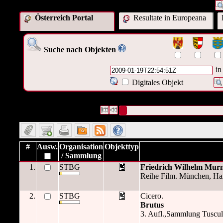
Österreich Portal
Resultate in Europeana
Suche nach Objekten
in
Digitales Objekt
3 Datensätze gefunden
Die Anfrage war OAI Datum:("
2009-
Datensätze 1 bis 3
#
Ausw.
Organisation
Objekttyp
/ Sammlung
1.
STBG
Friedrich Wilhelm Mur
Reihe Film. München, Hans
2.
STBG
Cicero.
Brutus
3. Aufl.,Sammlung Tusculu