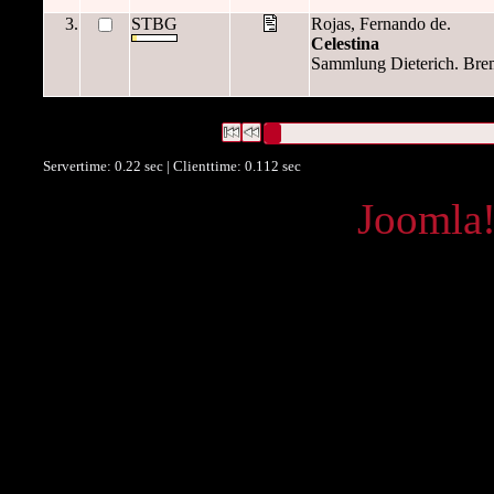
3.
STBG
Rojas, Fernando de.
Celestina
Sammlung Dieterich. Brem
3 Datensätze gefunden
Die Anfrage war OAI Datum:("
2009-
Datensätze 1 bis 3
Servertime: 0.22 sec | Clienttime:
0.112 sec
Powered by
Joomla