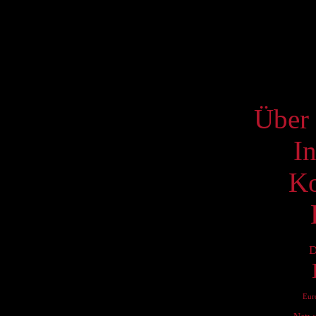
17
24
31
S
Über 
I
Ko
D
Eur