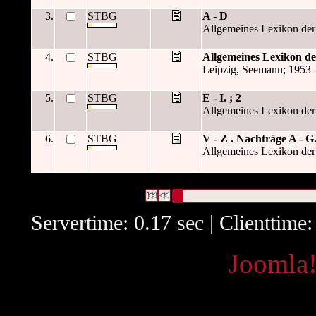
3.
STBG
A - D
Allgemeines Lexikon der 
4.
STBG
Allgemeines Lexikon de
Leipzig, Seemann; 1953 
5.
STBG
E - I. ; 2
Allgemeines Lexikon der 
6.
STBG
V - Z . Nachträge A - G.
Allgemeines Lexikon der 
6 Datensätze gefunden
Die Anfrage war OAI Datum:("
2009-
Datensätze 1 bis 6
Servertime: 0.17 sec | Clienttime
Powered by
Joomla