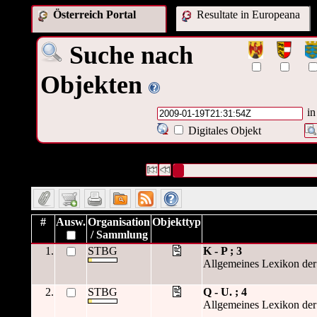
Österreich Portal
Resultate in Europeana
Suche nach
Objekten
in
Digitales Objekt
6 Datensätze gefunden
Die Anfrage war OAI Datum:("
2009-
Datensätze 1 bis 6
#
Ausw.
Organisation
Objekttyp
/ Sammlung
1.
STBG
K - P ; 3
Allgemeines Lexikon der 
2.
STBG
Q - U. ; 4
Allgemeines Lexikon der 