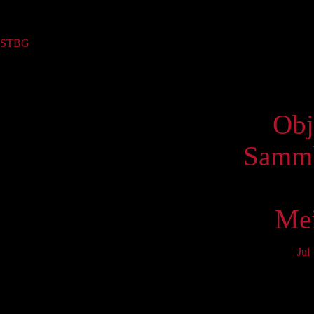
Sammlung
STBG
(6)
Virtue
Obj
Samml
Mei
Jul
Mo
3
10