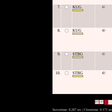
7.
KUG
8.
KUG
9.
STBG
10.
STBG
11 Datensätze gefunden
Die Anfrag
Datensätze 1 bis 10
Servertime: 0.287 sec | Clienttime:
0.171 se