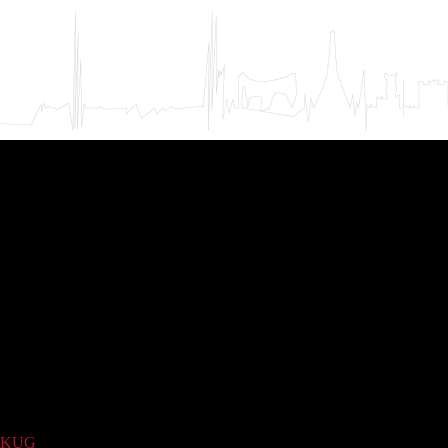
KUG
(8)