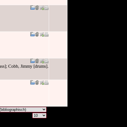
ass]; Cobb, Jimmy [drums].