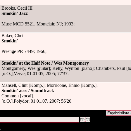
Brooks, Cecil III.
Smokin' Jazz
Muse MCD 5521, Montclair, NJ; 1993;
Baker, Chet.
Smokin'
Prestige PR 7449; 1966;
Smokin' at the Half Note / Wes Montgomery
Montgomery, Wes [guitar]; Kelly, Wynton [piano]; Chambers, Paul [b
[o.O.],Verve; 01.01.05, 2005; 77'37.
Mansell, Clint [Komp.]; Morricone, Ennio [Komp.].
Smokin' aces / Soundtrack
Common [vocal].
[o.O.],Polydor; 01.01.07, 2007; 56'20.
e war Titel:("
Smokin
")
#1 [1]
c