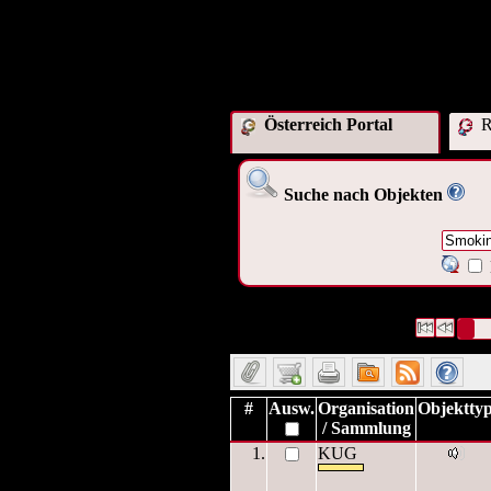
Österreich Portal
R
Suche nach Objekten
11 Datensätze gefunden
Die Anfrag
Datensätze 1 bis 10
#
Ausw.
Organisation
Objektty
/ Sammlung
1.
KUG