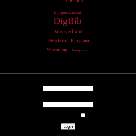
LoCloud
EuropeanaLocal
DigBib
Datenverbund
Metadaten
Europeana
Networking
Europeana
Login
Username
Password
Remember Me