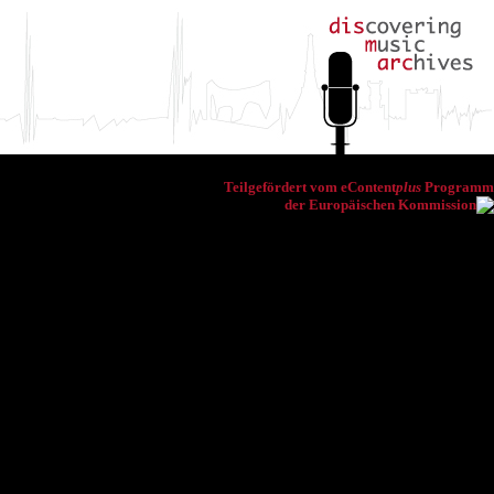
Teilgefördert vom eContent
plus
Programm
der Europäischen Kommission