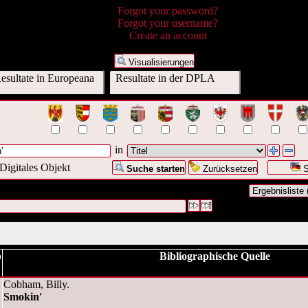
Forgot your password?
Forgot your username?
Create an account
Visualisierungen
esultate in Europeana
Resultate in der DPLA
in
Digitales Objekt
Suche starten
Zurücksetzen
S
e war Titel:("
Smokin
")
#1 [1]
p
Bibliographische Quelle
Cobham, Billy.
Smokin'