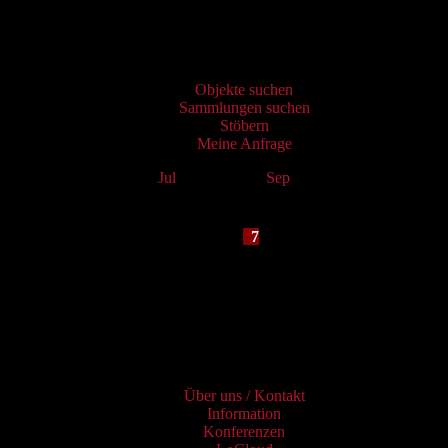
Virtueller Katalog
Objekte suchen
Sammlungen suchen
Stöbern
Meine Anfrage
Jul
August 2026
Sep
Mo
Tu
We
Th
Fr
Sa
Su
1
2
3
4
5
6
7
8
9
10
11
12
13
14
15
16
17
18
19
20
21
22
23
24
25
26
27
28
29
30
31
Services
Über uns / Kontakt
Information
Konferenzen