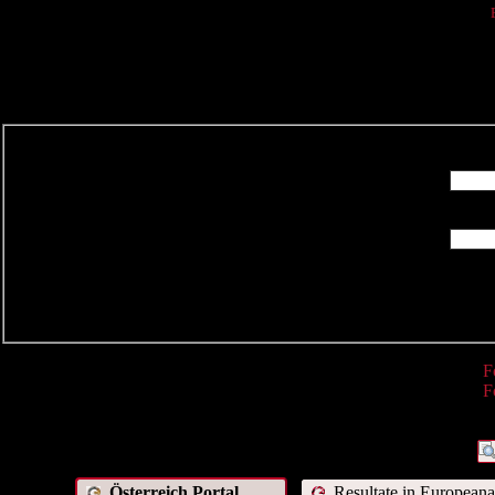
R
F
F
Österreich Portal
Resultate in Europeana