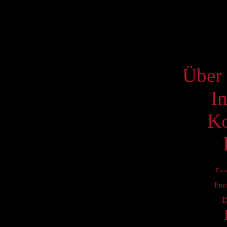
18
25
S
Über 
I
Ko
Eur
Eur
D