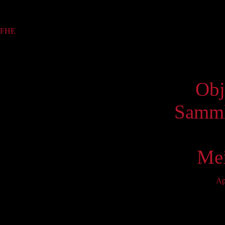
Sammlung
FHE
(1)
Virtue
Obj
Samml
Mei
Ap
Mo
4
11