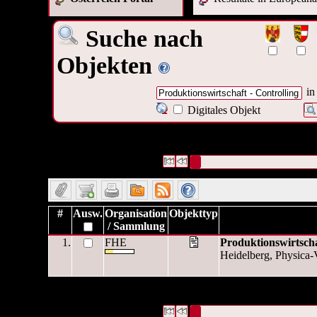
Suche nach
Objekten
in
Digitales Objekt
1 Datensätze gefunden
Die Anfrage war Titel:("
Produktio
industrieller Produktion
")
Datensätze 1 bis 1
#
Ausw.
Organisation
Objekttyp
/ Sammlung
1.
FHE
Produktionswirtschaf
Heidelberg, Physica-V
1 Datensätze gefunden
Die Anfrage war Titel:("
Produktio
industrieller Produktion
")
Datensätze 1 bis 1