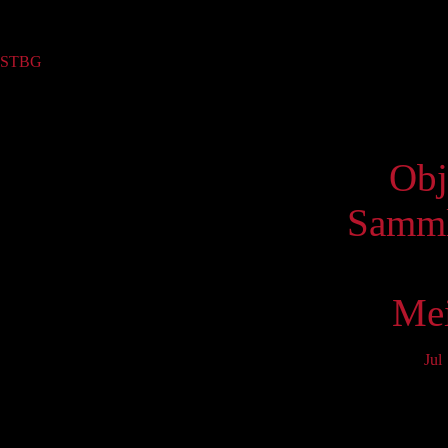
Sammlung
STBG
(2)
Virtue
Obj
Samml
Mei
Jul
Mo
3
10