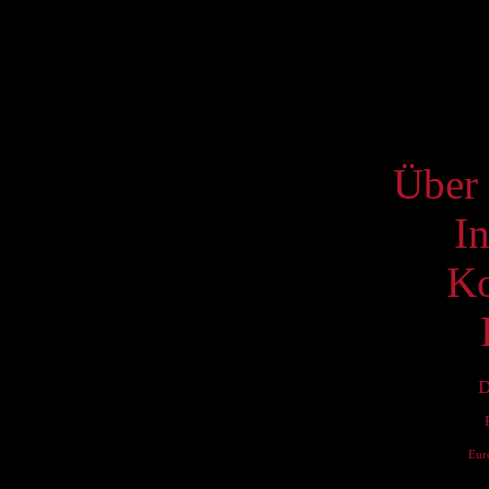
17
24
31
S
Über 
I
Ko
D
Eur