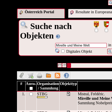
Österreich Portal
Resultate in Europeana
Suche nach
Objekten
in
Digitales Objekt
2 Datensätze gefunden
Die Anfrage war Titel:("
Mireille
")
Datensätze 1 bis 2
#
Ausw.
Organisation
Objekttyp
/ Sammlung
1.
STBG
Mistral, Frédéric.
Mireille und Meine 
Sammlung Nobelpreis fü