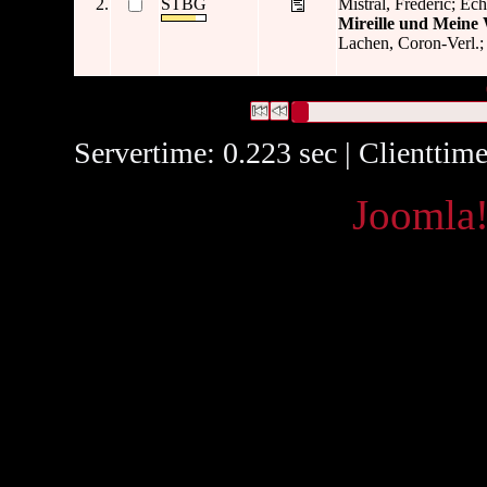
2.
STBG
Mistral, Frédéric; Ec
Mireille und Meine
Lachen, Coron-Verl.; 0
2 Datensätze gefunden
Die Anfrage war Titel:("
Mireille
")
Datensätze 1 bis 2
Servertime: 0.223 sec | Clienttim
Powered by
Joomla