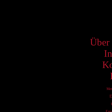
17
24
31
S
Über 
I
Ko
Met
D
Eur