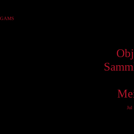
Sammlung
GAMS
(2)
Virtue
Obj
Samml
Mei
Jul
Mo
3
10