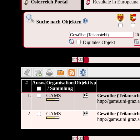
Österreich Portal
Resultate in Europeana
Suche nach Objekten
in
Digitales Objekt
2 Datensätze gefunden
Die Anfrage war Titel:("
Gewölbe (
Datensätze 1 bis 2
#
Ausw.
Organisation
Objekttyp
/ Sammlung
1.
GAMS
Gewölbe (Teilansich
http://gams.uni-graz.
2.
GAMS
Gewölbe (Teilansich
http://gams.uni-graz.a
2 Datensätze gefunden
Die Anfrage war Titel:("
Gewölbe (
Datensätze 1 bis 2