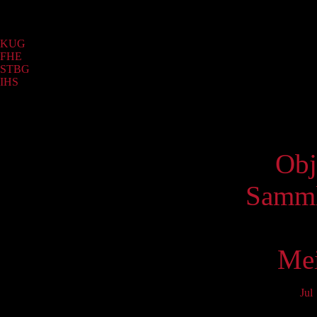
Sammlung
KUG
(7)
FHE
(4)
STBG
(3)
IHS
(2)
Virtue
Obj
Samml
Mei
Jul
Mo