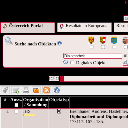
F
Österreich Portal
Resultate in Europeana
Resul
Suche nach Objekten
in
Digitales Objekt
16 Datensätze gefunden
Die Anfrage war Titel:("
Diplomarbeit
")
Datensätze 1 bis 10
#
Ausw.
Organisation
Objekttyp
/ Sammlung
1.
IHS
Breinbauer, Andreas; Haslehner, 
Diplomarbeit und Diplomprü
173117. 167 - 185.