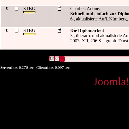
9.
STBG
Charbel, Ariane.
Schnell und einfach zur Dipl
6., aktualisierte Aufl..Nürnberg
10.
STBG
Die Diplomarbeit
3., überarb. und aktualisierte A
2003. XII, 296 S. : graph. Darst.
16 Datensätze gefunden
Die Anfrage war Titel:("
Diplomarbeit
")
Datensätze 1 bis 10
Servertime: 0.276 sec | Clienttime:
0.097 sec
Powered by
Joomla