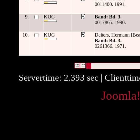
0011400. 1991.
9.
KUG
Band: Bd. 3.
0017865. 1990.
10.
KUG
Deiters, Hermann [Bea
Band: Bd. 3.
0261366. 1971.
646 Datensätze gefunden
Die Anfrage war Titel:("
Band: B
Datensätze 1 bis 10
Servertime: 2.393 sec | Clientti
Powered by
Joomla