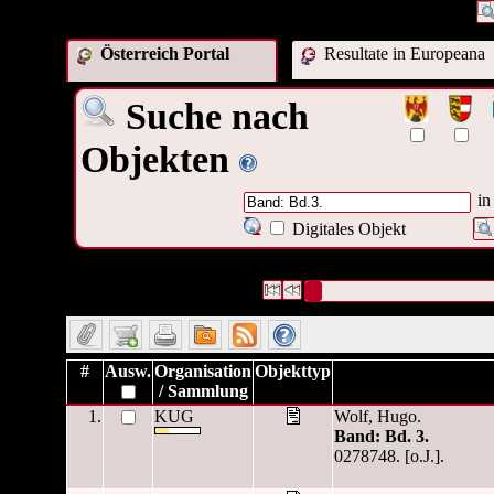
Österreich Portal
Resultate in Europeana
Suche nach
Objekten
in
Digitales Objekt
646 Datensätze gefunden
Die Anfrage war Titel:("
Band: B
Datensätze 1 bis 10
#
Ausw.
Organisation
Objekttyp
/ Sammlung
1.
KUG
Wolf, Hugo.
Band: Bd. 3.
0278748. [o.J.].