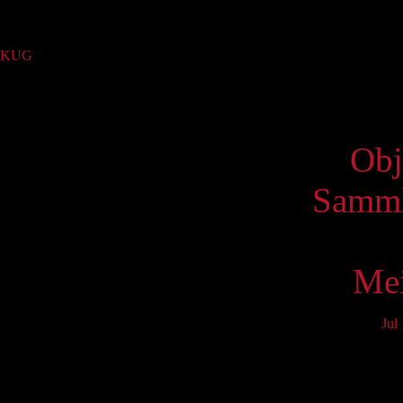
Sammlung
KUG
(646)
Virtue
Obj
Samml
Mei
Jul
Mo
3
10