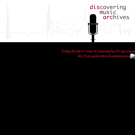
Teilgefördert vom eContent
plus
Programm
der Europäischen Kommission