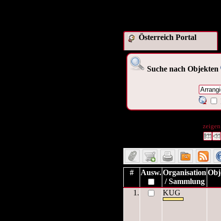
Österreich Portal
Suche nach Objekten
1 Datensätze gefunden
Die A
zeigen.
Datensätze 1 bis 1
#
Ausw.
Organisation
Obj
/ Sammlung
1.
KUG