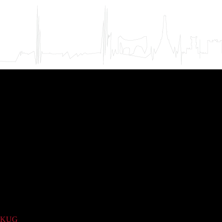
KUG
(1)