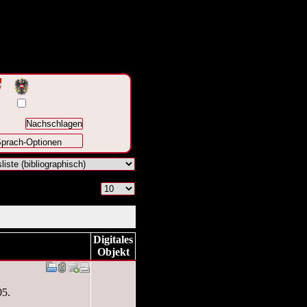
prach-Optionen
Digitales
Objekt
05.