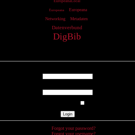
EuropeanaLocal
Europeana
Europeana
Networking
Metadaten
Datenverbund
DigBib
Login
Username
Password
Remember Me
Forgot your password?
Forgot your username?