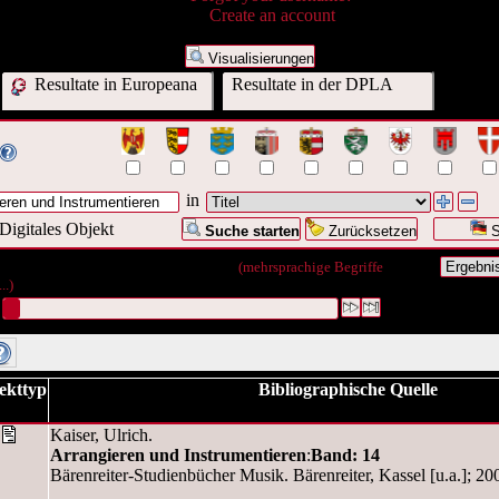
Create an account
Visualisierungen
Resultate in Europeana
Resultate in der DPLA
in
Digitales Objekt
Suche starten
Zurücksetzen
S
nfrage war Titel:("
Arrangieren
")
(mehrsprachige Begriffe
..)
#1 [1]
ekttyp
Bibliographische Quelle
Kaiser, Ulrich.
Arrangieren und Instrumentieren
:
Band: 14
Bärenreiter-Studienbücher Musik. Bärenreiter, Kassel [u.a.]; 20