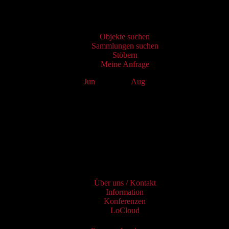
Virtueller Katalog
Objekte suchen
Sammlungen suchen
Stöbern
Meine Anfrage
Jun
July 2026
Aug
Mo
Tu
We
Th
Fr
Sa
Su
1
2
3
4
5
6
7
8
9
10
11
12
13
14
15
16
17
18
19
20
21
22
23
24
25
26
27
28
29
30
31
Services
Über uns / Kontakt
Information
Konferenzen
LoCloud