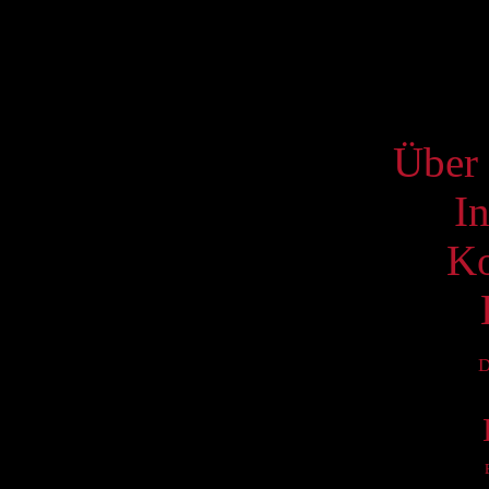
20
27
S
Über 
I
Ko
D