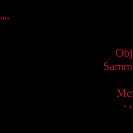
Sammlung
PHA
(9)
Virtue
Obj
Samml
Mei
Sep
Mo
6
13