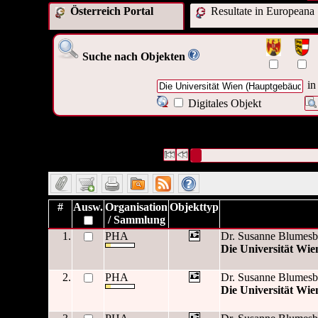
Österreich Portal
Resultate in Europeana
Suche nach Objekten
in
Digitales Objekt
9 Datensätze gefunden
Die Anfrage war Schlagwort:("
Di
(Hauptgebäude) 2008
")
Datensätze 1 bis 9
#
Ausw.
Organisation
Objekttyp
/ Sammlung
1.
PHA
Dr. Susanne Blumesb
Die Universität Wi
2.
PHA
Dr. Susanne Blumesb
Die Universität Wi