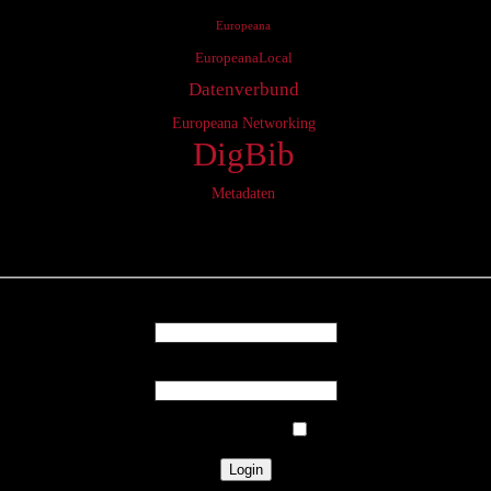
Europeana
EuropeanaLocal
Datenverbund
Europeana Networking
DigBib
Metadaten
Login
Username
Password
Remember Me