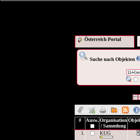
Österreich Portal
Suche nach Objekten
1136 Datensätze gefunden
Die
Datensätze 1 bis 10
#
Ausw.
Organisation
Objek
/ Sammlung
1.
KUG