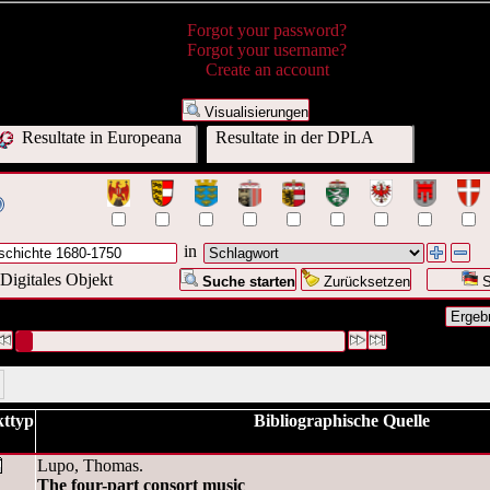
Forgot your password?
Forgot your username?
Create an account
Visualisierungen
Resultate in Europeana
Resultate in der DPLA
in
Digitales Objekt
Suche starten
Zurücksetzen
S
 Anfrage war Schlagwort:("
11╧Geschichte 1680-1750
")
#1 [1]
ttyp
Bibliographische Quelle
Lupo, Thomas.
The four-part consort music