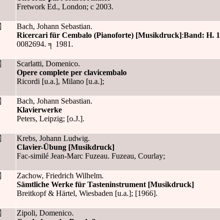
Fretwork Ed., London; c 2003.
Bach, Johann Sebastian.
Ricercari für Cembalo (Pianoforte) [Musikdruck]
:
Band: H. 1
0082694. ╕ 1981.
Scarlatti, Domenico.
Opere complete per clavicembalo
Ricordi [u.a.], Milano [u.a.];
Bach, Johann Sebastian.
Klavierwerke
Peters, Leipzig; [o.J.].
Krebs, Johann Ludwig.
Clavier-Übung [Musikdruck]
Fac-similé Jean-Marc Fuzeau. Fuzeau, Courlay;
Zachow, Friedrich Wilhelm.
Sämtliche Werke für Tasteninstrument [Musikdruck]
Breitkopf & Härtel, Wiesbaden [u.a.]; [1966].
Zipoli, Domenico.