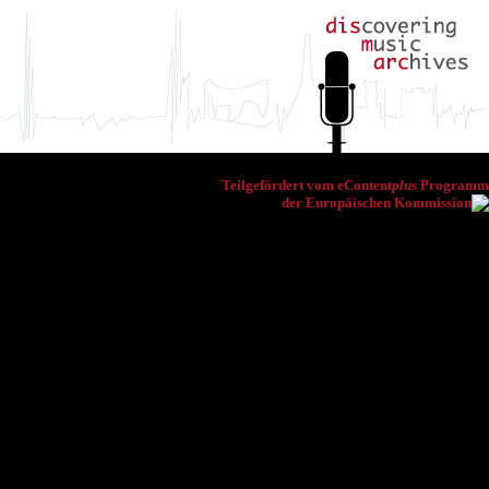
Teilgefördert vom eContent
plus
Programm
der Europäischen Kommission