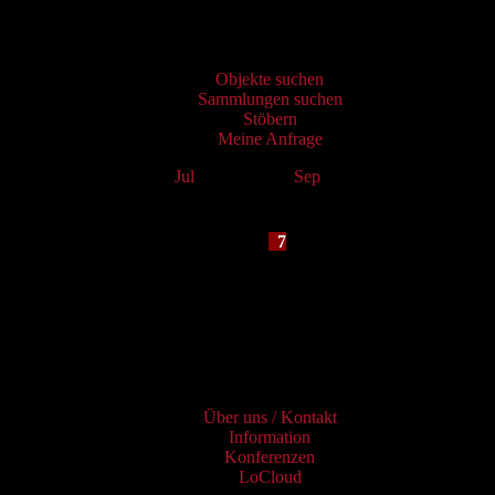
Virtueller Katalog
Objekte suchen
Sammlungen suchen
Stöbern
Meine Anfrage
Jul
August 2026
Sep
Mo
Tu
We
Th
Fr
Sa
Su
1
2
3
4
5
6
7
8
9
10
11
12
13
14
15
16
17
18
19
20
21
22
23
24
25
26
27
28
29
30
31
Services
Über uns / Kontakt
Information
Konferenzen
LoCloud