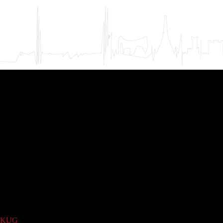
KUG
(1136)