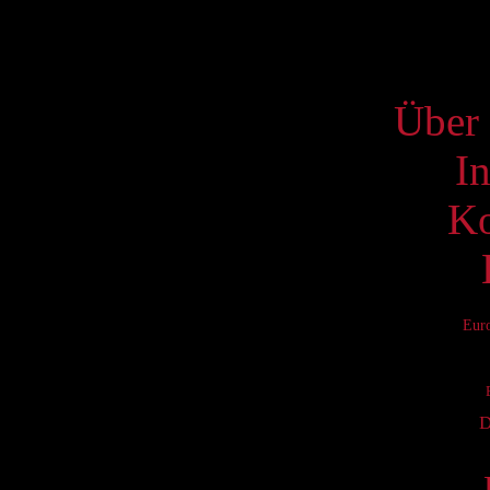
S
Über 
I
Ko
Eur
D