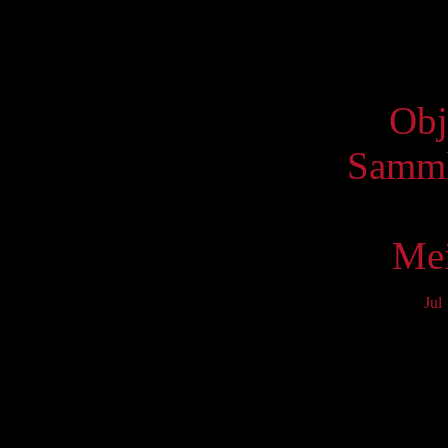
Virtue
Obj
Samml
Mei
Jul
Mo
3
10
17
24
31