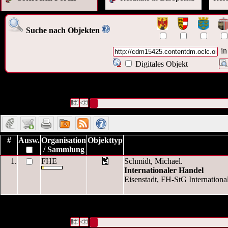
Suche nach Objekten
in
Digitales Objekt
1 Datensätze
Die Anfrage war Verbundene Objekte:
gefunden
("
http://cdm15425.contentdm.oclc.org/cdm
Datensätze 1 bis 1
#
Ausw.
Organisation
Objekttyp
/ Sammlung
1.
FHE
Schmidt, Michael.
Internationaler Handel
Eisenstadt, FH-StG Internationa
1 Datensätze
Die Anfrage war Verbundene Objekte:
gefunden
("
http://cdm15425.contentdm.oclc.org/cdm
Datensätze 1 bis 1