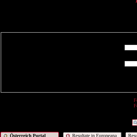
R
F
F
Österreich Portal
Resultate in Europeana
Resu