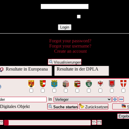
Password
Remember Me
Forgot your password?
Forgot your username?
Create an account
Visualisierungen
Resultate in Europeana
Resultate in der DPLA
in
Digitales Objekt
Suche starten
Zurücksetzen
S
 Anfrage war Verleger:("
Schneider
")
#1 [1]