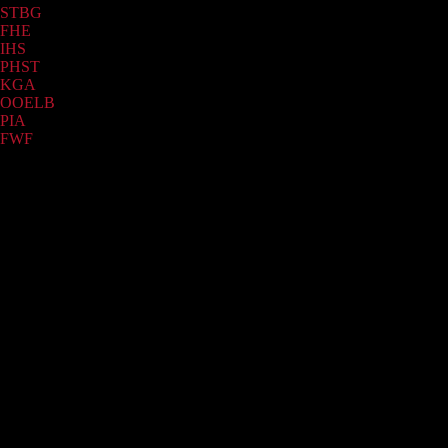
STBG
(390)
FHE
(28)
IHS
(17)
PHST
(8)
KGA
(5)
OOELB
(4)
PIA
(2)
FWF
(1)