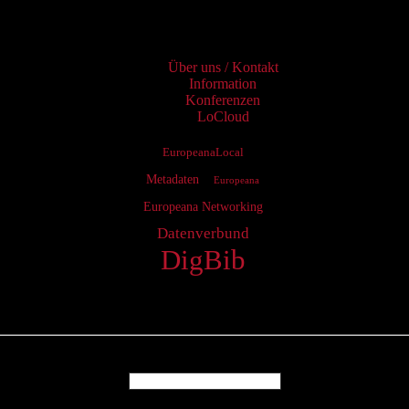
Services
Über uns / Kontakt
Information
Konferenzen
LoCloud
EuropeanaLocal
Metadaten
Europeana
Europeana Networking
Datenverbund
DigBib
Login
Username