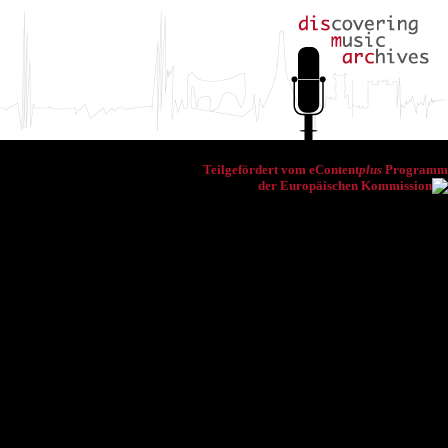
Teilgefördert vom eContent
plus
Programm
der Europäischen Kommission