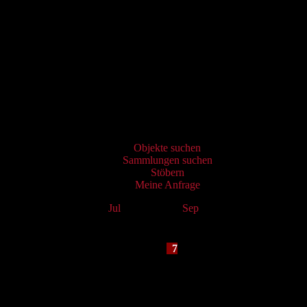
Virtueller Katalog
Objekte suchen
Sammlungen suchen
Stöbern
Meine Anfrage
Jul
August 2026
Sep
Mo
Tu
We
Th
Fr
Sa
Su
1
2
3
4
5
6
7
8
9
10
11
12
13
14
15
16
17
18
19
20
21
22
23
24
25
26
27
28
29
30
31