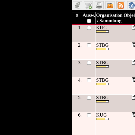
#
Ausw.
Organisation
Objek
/ Sammlung
1.
KUG
2.
STBG
3.
STBG
4.
STBG
5.
STBG
6.
KUG