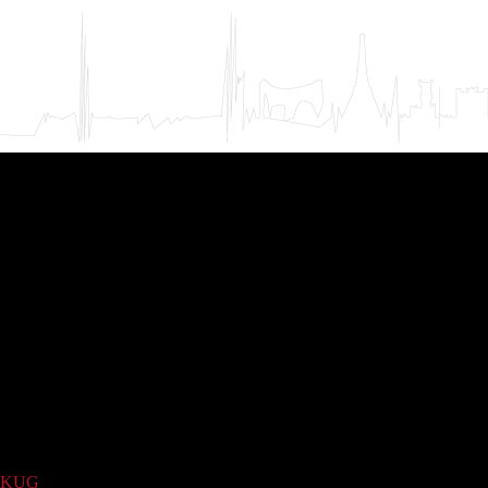
KUG
(725)