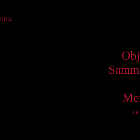
Sammlung
KUG
(203)
Virtue
Obj
Samml
Mei
Jul
Mo
3
10