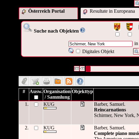
Österreich Portal
Resultate in Europeana
Suche nach Objekten
in
Digitales Objekt
203 Datensätze gefunden
Die Anfrage war Verleger:("
Schi
Datensätze 1 bis 10
#
Ausw.
Organisation
Objekttyp
/ Sammlung
1.
KUG
Barber, Samuel.
Reincarnations
Schirmer, New York, 
2.
KUG
Barber, Samuel.
Complete piano musi
The American composer