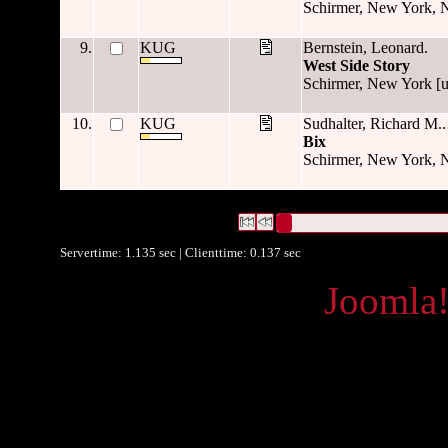
Schirmer, New York, 
9.
KUG
Bernstein, Leonard.
West Side Story
Schirmer, New York [u.
10.
KUG
Sudhalter, Richard M..
Bix
Schirmer, New York, 
203 Datensätze gefunden
Die Anfrage war Verleger:("
Schi
Datensätze 1 bis 10
Servertime: 1.135 sec | Clienttime:
0.137 sec
Powered by
Joomla