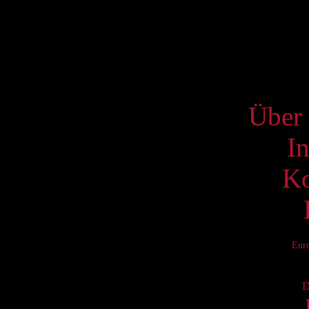
17
24
31
S
Über 
I
Ko
Eur
D