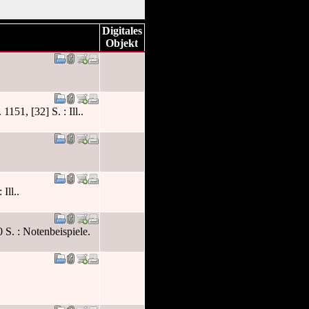
Digitales
Objekt
151, [32] S. : Ill..
Ill..
 S. : Notenbeispiele.