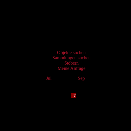
Virtueller Katalog
Objekte suchen
Sammlungen suchen
Stöbern
Meine Anfrage
Jul
August 2026
Sep
Mo
Tu
We
Th
Fr
Sa
Su
1
2
3
4
5
6
7
8
9
10
11
12
13
14
15
16
17
18
19
20
21
22
23
24
25
26
27
28
29
30
31
Services