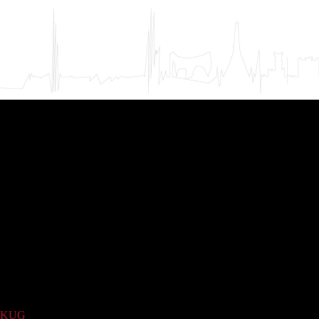
KUG
(946)