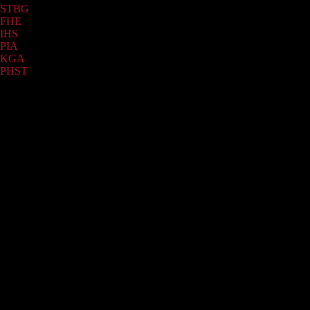
STBG
(209)
FHE
(31)
IHS
(7)
PIA
(2)
KGA
(2)
PHST
(1)