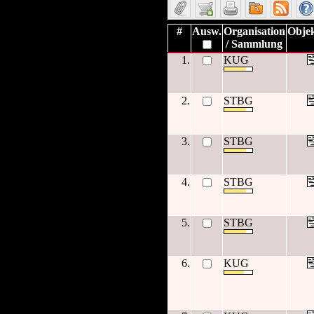
#
Ausw.
Organisation
Objek
/ Sammlung
1.
KUG
2.
STBG
3.
STBG
4.
STBG
5.
STBG
6.
KUG