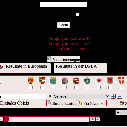
Remember Me
Forgot your password?
Forgot your username?
Create an account
Visualisierungen
Resultate in Europeana
Resultate in der DPLA
in
Digitales Objekt
Suche starten
Zurücksetzen
S
 Anfrage war Verleger:("
Reclam
")
#1 [1]