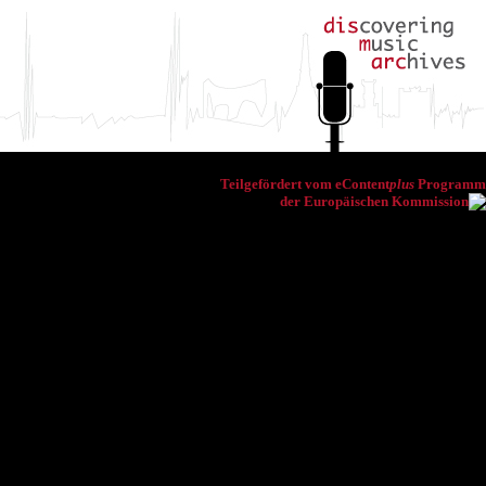
Teilgefördert vom eContent
plus
Programm
der Europäischen Kommission