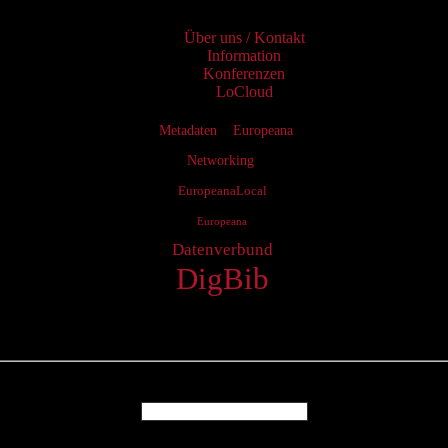
Über uns / Kontakt
Information
Konferenzen
LoCloud
Metadaten
Europeana
Networking
EuropeanaLocal
Europeana
Datenverbund
DigBib
Login
Username
Password