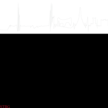
STBG
(51)