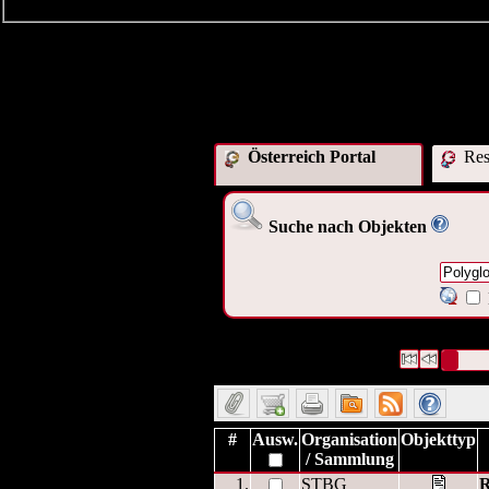
Österreich Portal
Res
Suche nach Objekten
52 Datensätze gefunden
Die Anfrage 
Datensätze 1 bis 10
#
Ausw.
Organisation
Objekttyp
/ Sammlung
1.
STBG
R