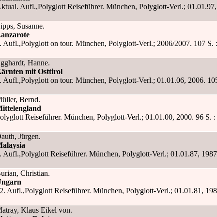
ktual. Aufl.,Polyglott Reiseführer. München, Polyglott-Verl.; 01.01.97, 1
ipps, Susanne.
anzarote
. Aufl.,Polyglott on tour. München, Polyglott-Verl.; 2006/2007. 107 S. : z
gghardt, Hanne.
ärnten mit Osttirol
. Aufl.,Polyglott on tour. München, Polyglott-Verl.; 01.01.06, 2006. 105 S
üller, Bernd.
ittelengland
olyglott Reiseführer. München, Polyglott-Verl.; 01.01.00, 2000. 96 S. : I
auth, Jürgen.
alaysia
. Aufl.,Polyglott Reiseführer. München, Polyglott-Verl.; 01.01.87, 1987. 63
urian, Christian.
ngarn
2. Aufl.,Polyglott Reiseführer. München, Polyglott-Verl.; 01.01.81, 1981.
atray, Klaus Eikel von.