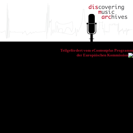
Teilgefördert vom eContent
plus
Programm
der Europäischen Kommission