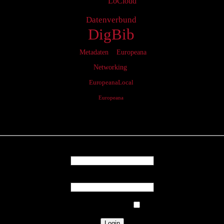
LoCloud
Datenverbund
DigBib
Metadaten
Europeana
Networking
EuropeanaLocal
Europeana
Login
Username
Password
Remember Me