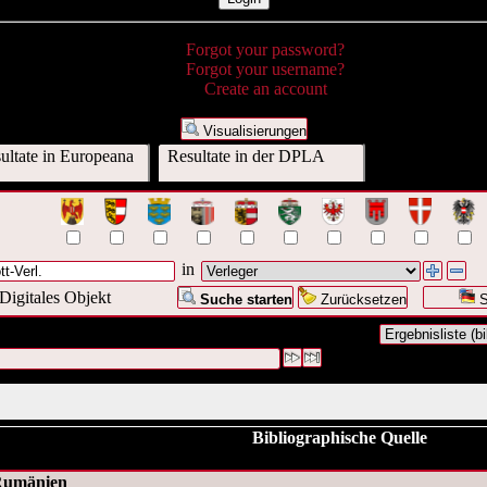
Forgot your password?
Forgot your username?
Create an account
Visualisierungen
ultate in Europeana
Resultate in der DPLA
in
Digitales Objekt
Suche starten
Zurücksetzen
S
war Verleger:("
Polyglott-Verl.
")
#1 [1]
Bibliographische Quelle
umänien