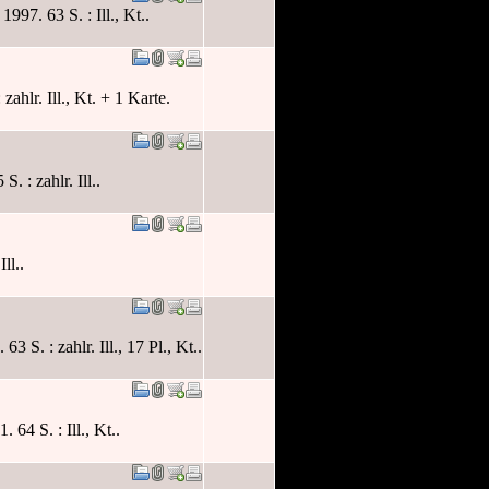
997. 63 S. : Ill., Kt..
ahlr. Ill., Kt. + 1 Karte.
. : zahlr. Ill..
ll..
 S. : zahlr. Ill., 17 Pl., Kt..
 64 S. : Ill., Kt..