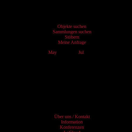
Virtueller Katalog
Objekte suchen
Sammlungen suchen
Stöbern
Meine Anfrage
May
June 2025
Jul
Mo
Tu
We
Th
Fr
Sa
Su
1
2
3
4
5
6
7
8
9
10
11
12
13
14
15
16
17
18
19
20
21
22
23
24
25
26
27
28
29
30
Services
Über uns / Kontakt
Information
Konferenzen