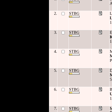
A
2.
STBG
L
L
1
3.
STBG
E
K
1
4.
STBG
M
M
P
5.
STBG
D
M
5
6.
STBG
B
U
1
7.
STBG
M